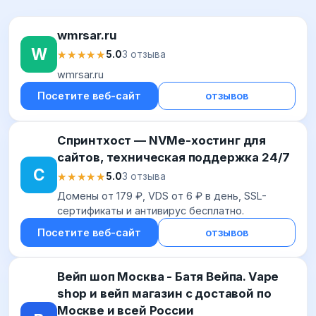
wmrsar.ru
W
★★★★★
★★★★★
5.0
3 отзыва
wmrsar.ru
Посетите веб-сайт
отзывов
Спринтхост — NVMe-хостинг для
сайтов, техническая поддержка 24/7
С
★★★★★
★★★★★
5.0
3 отзыва
Домены от 179 ₽, VDS от 6 ₽ в день, SSL-
сертификаты и антивирус бесплатно.
Посетите веб-сайт
отзывов
Вейп шоп Москва - Батя Вейпа. Vape
shop и вейп магазин с доставой по
Москве и всей России