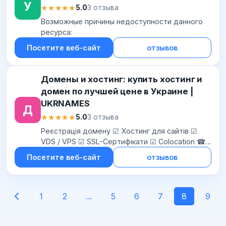
У
★★★★★
★★★★★
5.0
3 отзыва
Возможные причины недоступности данного
ресурса:
Посетите веб-сайт
отзывов
Домены и хостинг: купить хостинг и
домен по лучшей цене в Украине |
UKRNAMES
Д
★★★★★
★★★★★
5.0
3 отзыва
Реєстрація домену ☑ Хостинг для сайтів ☑
VDS / VPS ☑ SSL-Сертифікати ☑ Colocation ☎
+380 44 300-25-66 | Ukrnames
Посетите веб-сайт
отзывов
1
2
...
5
6
7
8
9