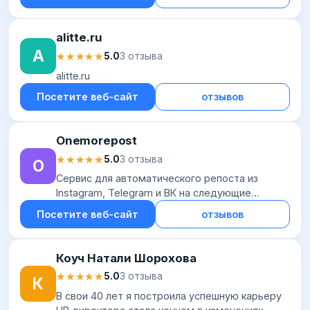
alitte.ru
A
★★★★★
★★★★★
5.0
3 отзыва
alitte.ru
Посетите веб-сайт
отзывов
Onemorepost
★★★★★
★★★★★
5.0
3 отзыва
O
Сервис для автоматического репоста из
Instagram, Telegram и ВК на следующие
площадки: Facebook, Instagram, Telegram, ВК,
Посетите веб-сайт
отзывов
ОК, Pinterest, Tumblr. Доступна фильтрация по
хеш...
Коуч Натали Шорохова
★★★★★
★★★★★
5.0
3 отзыва
К
В свои 40 лет я построила успешную карьеру