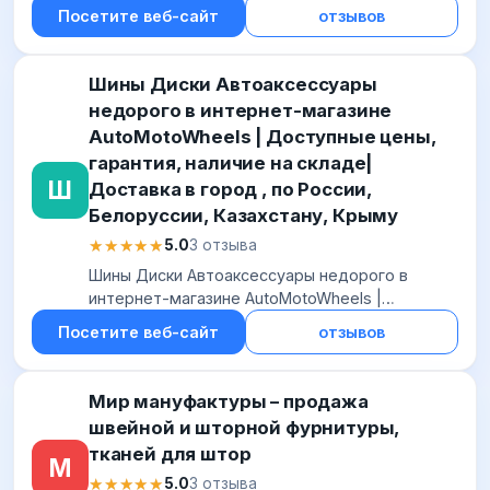
и зеркало.
Посетите веб-сайт
отзывов
Шины Диски Автоаксессуары
недорого в интернет-магазине
AutoMotoWheels | Доступные цены,
гарантия, наличие на складе|
Ш
Доставка в город , по России,
Белоруссии, Казахстану, Крыму
★★★★★
★★★★★
5.0
3 отзыва
Шины Диски Автоаксессуары недорого в
интернет-магазине AutoMotoWheels |
Доступные цены, гарантия, наличие на складе|
Посетите веб-сайт
отзывов
Доставка в город , по России, Белоруссии,
Казахстану,...
Мир мануфактуры – продажа
швейной и шторной фурнитуры,
тканей для штор
М
★★★★★
★★★★★
5.0
3 отзыва