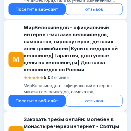
HR директора,стала коучем в изменениях
имея более 400 часов практики,сменила
Посетите веб-сайт
отзывов
профессию и 3 года успешно работаю в IT
совмещаяс...
МирВелосипедов - официальный
интернет-магазин велосипедов,
самокатов, гироскутеров, детских
электромобилей| Купить недорогой
велосипед| Гарантия, доступные
М
цены на велосипеды| Доставка
велосипедов по России
★★★★★
★★★★★
5.0
3 отзыва
МирВелосипедов - официальный интернет-
магазин велосипедов, самокатов,
гироскутеров, детских электромобилей|
Посетите веб-сайт
отзывов
Купить недорогой велосипед| Гарантия,
доступные цены на велоси...
Заказать требы онлайн: молебен в
монастыре через интернет - Святцы