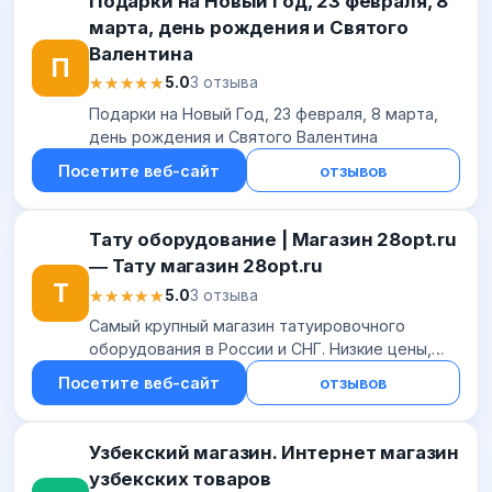
Подарки на Новый Год, 23 февраля, 8
марта, день рождения и Святого
Валентина
П
★★★★★
★★★★★
5.0
3 отзыва
Подарки на Новый Год, 23 февраля, 8 марта,
день рождения и Святого Валентина
Посетите веб-сайт
отзывов
Тату оборудование | Магазин 28opt.ru
― Тату магазин 28opt.ru
Т
★★★★★
★★★★★
5.0
3 отзыва
Самый крупный магазин татуировочного
оборудования в России и СНГ. Низкие цены,
гарантия качества, оплата при получении.
Посетите веб-сайт
отзывов
Узбекский магазин. Интернет магазин
узбекских товаров