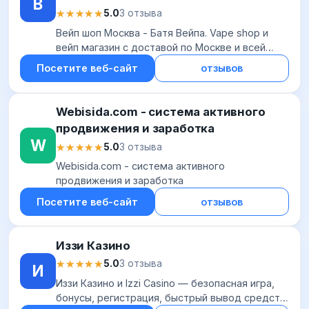
В
★★★★★
★★★★★
5.0
3 отзыва
Вейп шоп Москва - Батя Вейпа. Vape shop и
вейп магазин с доставой по Москве и всей
России
Посетите веб-сайт
отзывов
Webisida.com - система активного
продвижения и заработка
W
★★★★★
★★★★★
5.0
3 отзыва
Webisida.com - система активного
продвижения и заработка
Посетите веб-сайт
отзывов
Иззи Казино
★★★★★
★★★★★
5.0
3 отзыва
И
Иззи Казино и Izzi Casino — безопасная игра,
бонусы, регистрация, быстрый вывод средств