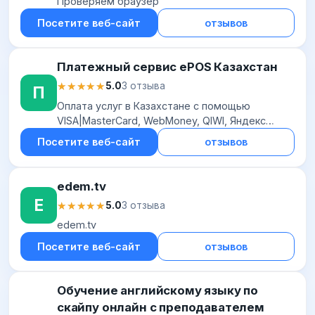
Проверяем браузер
Посетите веб-сайт
отзывов
Платежный сервис ePOS Казахстан
★★★★★
★★★★★
5.0
3 отзыва
П
Оплата услуг в Казахстане с помощью
VISA|MasterCard, WebMoney, QIWI, Яндекс
деньги
Посетите веб-сайт
отзывов
edem.tv
E
★★★★★
★★★★★
5.0
3 отзыва
edem.tv
Посетите веб-сайт
отзывов
Обучение английскому языку по
скайпу онлайн с преподавателем