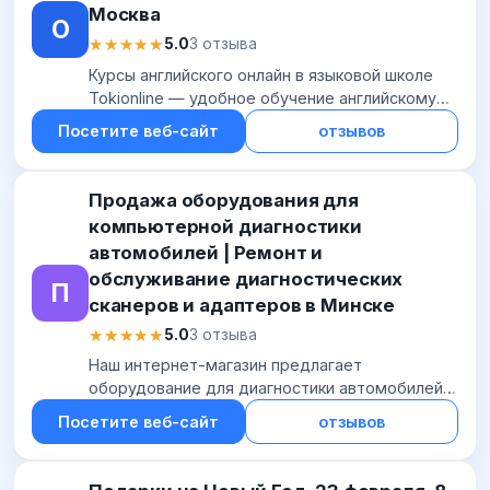
Москва
О
★★★★★
★★★★★
5.0
3 отзыва
Курсы английского онлайн в языковой школе
Tokionline — удобное обучение английскому
языку онлайн в Москве. Уроки с опытными
Посетите веб-сайт
отзывов
преподавателями и дистанционные занятия
доступ...
Продажа оборудования для
компьютерной диагностики
автомобилей | Ремонт и
обслуживание диагностических
П
сканеров и адаптеров в Минске
★★★★★
★★★★★
5.0
3 отзыва
Наш интернет-магазин предлагает
оборудование для диагностики автомобилей в
Минске. ★ Оказываем услуги по ремонту,
Посетите веб-сайт
отзывов
обслуживанию диагностических сканеров и
адаптеров. ✔ Низ...