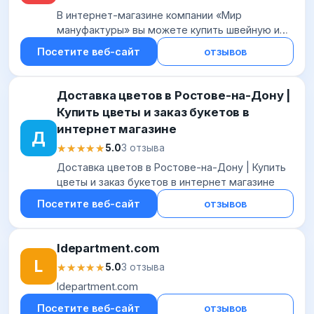
В интернет-магазине компании «Мир
мануфактуры» вы можете купить швейную и
шторную фурнитуру, ткани для штор и для
Посетите веб-сайт
отзывов
одежды по доступным низким ценам
Доставка цветов в Ростове-на-Дону |
Купить цветы и заказ букетов в
интернет магазине
Д
★★★★★
★★★★★
5.0
3 отзыва
Доставка цветов в Ростове-на-Дону | Купить
цветы и заказ букетов в интернет магазине
Посетите веб-сайт
отзывов
ldepartment.com
L
★★★★★
★★★★★
5.0
3 отзыва
ldepartment.com
Посетите веб-сайт
отзывов