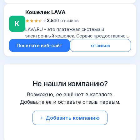
подтверждения; боль...
Кошелек LAVA
★★★★★
★★★★★
3.5
30 отзывов
К
LAVA.RU - это платежная система и
электронный кошелек. Сервис предоставляет
пользователям возможность принимать
Посетите веб-сайт
отзывов
оплату, совершать выводы и распоряжаться
денежными средств...
Не нашли компанию?
Возможно, её ещё нет в каталоге.
Добавьте её и оставьте отзыв первым.
Добавить компанию