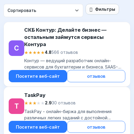
Фильтры
СКБ Контур: Делайте бизнес —
остальным займутся сервисы
Контура
С
★★★★★
★★★★★
4.8
566 отзывов
Контур — ведущий разработчик онлайн-
сервисов для бухгалтерии и бизнеса. SAAS-
продукты от Контур выбирают тысячи
Посетите веб-сайт
отзывов
предприятий по всей России для сдачи
отчетности, обмена эл...
TaskPay
★★★★★
★★★★★
2.9
30 отзывов
T
TaskPay - онлайн-биржа для выполнения
различных легких заданий с достойной
оплатой. Преимущества для заказчиков:
Посетите веб-сайт
отзывов
оплата выполненных работ только после