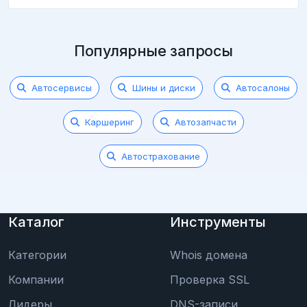
Популярные запросы
Автосервисы
Шины и диски
Автосалоны
Каршеринг
Автозапчасти
Автострахование
Каталог
Инструменты
Категории
Whois домена
Компании
Проверка SSL
Лидеры
DNS-записи