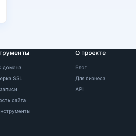
трументы
О проекте
s домена
Блог
ерка SSL
Для бизнеса
записи
API
ость сайта
инструменты