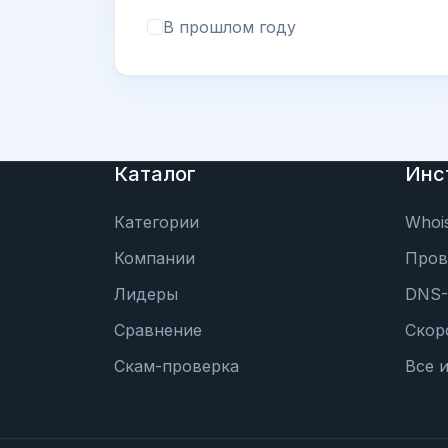
В прошлом году
Каталог
Инс
Категории
Whoi
Компании
Пров
Лидеры
DNS-
Сравнение
Скор
Скам-проверка
Все 