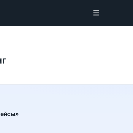
нг
лейсы»