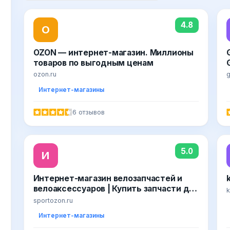
4.8
O
OZON — интернет-магазин. Миллионы
товаров по выгодным ценам
ozon.ru
Интернет-магазины
6 отзывов
5.0
И
Интернет-магазин велозапчастей и
велоаксессуаров | Купить запчасти для
k
велосипедов в Москве - SportResort.ru
sportozon.ru
Интернет-магазины