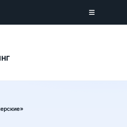
инг
херские»