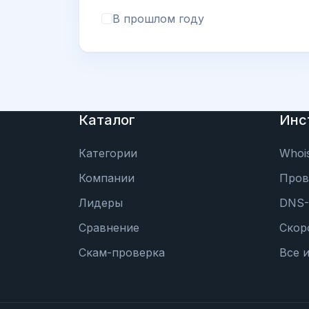
В прошлом году
Каталог
Инс
Категории
Whoi
Компании
Пров
Лидеры
DNS-
Сравнение
Скор
Скам-проверка
Все 