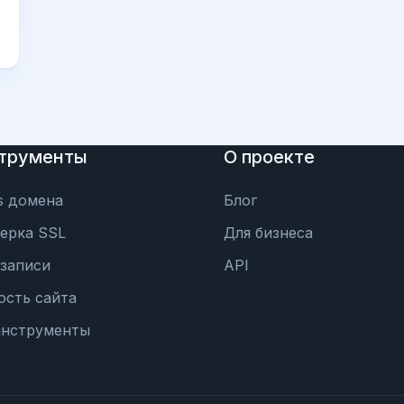
трументы
О проекте
s домена
Блог
ерка SSL
Для бизнеса
записи
API
ость сайта
инструменты