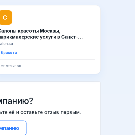
С
Салоны красоты Москвы,
парикмахерские услуги в Санкт-
Петербурге (СПб). Фото, цены, работа,
alon.su
вакансии - Салон.Су
Красота
ет отзывов
мпанию?
ьте её и оставьте отзыв первым.
омпанию