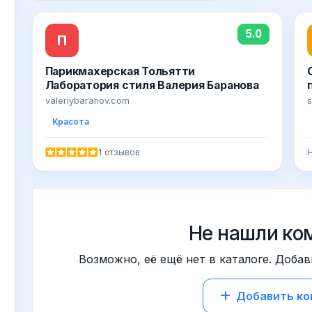
5.0
П
Парикмахерская Тольятти
Лаборатория стиля Валерия Баранова
valeriybaranov.com
s
Красота
1 отзывов
Н
Не нашли ко
Возможно, её ещё нет в каталоге. Добав
Добавить к