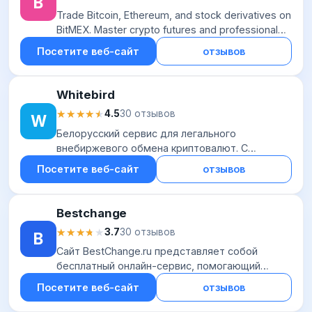
B
Trade Bitcoin, Ethereum, and stock derivatives on
BitMEX. Master crypto futures and professional
derivatives with high leverage and deep liquidity
Посетите веб-сайт
отзывов
today.
Whitebird
★★★★★
★★★★★
4.5
30 отзывов
W
Белорусский сервис для легального
внебиржевого обмена криптовалют. С
помощью него пользователи могут покупать и
Посетите веб-сайт
отзывов
продавать криптовалюту с использованием
карт VISA. Для соз...
Bestchange
★★★★★
★★★★★
3.7
30 отзывов
B
Сайт BestChange.ru представляет собой
бесплатный онлайн-сервис, помогающий
находить электронные обменники с наиболее
Посетите веб-сайт
отзывов
выгодными курсами обмена валют. Для того
чтобы сравни...