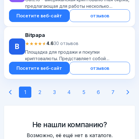
предлагающая для работы несколько
десятков актуальных криптовалют. Торговля
Посетите веб-сайт
отзывов
происходит по нескольким рынкам: USDT, BTC,
ETH и...
Bitpapa
★★★★★
★★★★★
4.6
30 отзывов
B
Площадка для продажи и покупки
криптовалюты. Представляет собой
международный Р2Р-маркетплейс, на
Посетите веб-сайт
отзывов
котором сделки проводятся напрямую между
людьми. В рамках обмена валюты...
1
2
3
4
5
6
7
Не нашли компанию?
Возможно, её ещё нет в каталоге.