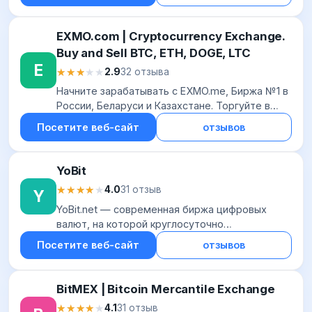
холодный...
EXMO.com | Cryptocurrency Exchange.
Buy and Sell BTC, ETH, DOGE, LTC
E
★★★★★
★★★★★
2.9
32 отзыва
Начните зарабатывать с EXMO.me, Биржа №1 в
России, Беларуси и Казахстане. Торгуйте в
более чем 160 торговых парах с 50 топовыми
Посетите веб-сайт
отзывов
криптоактивами, включая Bitcoin, Ripple an...
YoBit
★★★★★
★★★★★
4.0
31 отзыв
Y
YoBit.net — современная биржа цифровых
валют, на которой круглосуточно
совершаются операции по купле и продаже
Посетите веб-сайт
отзывов
самых разных криптовалют. Однако биржа
обладает и другими ф...
BitMEX | Bitcoin Mercantile Exchange
★★★★★
★★★★★
4.1
31 отзыв