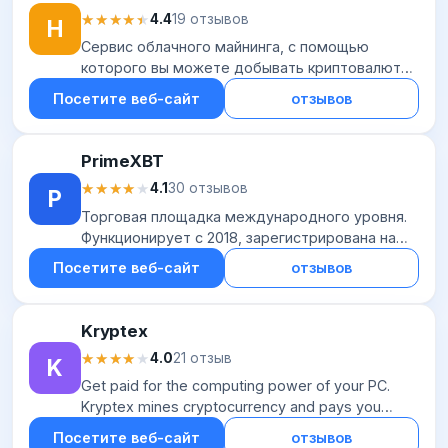
★★★★★
★★★★★
4.4
19 отзывов
H
Сервис облачного майнинга, с помощью
которого вы можете добывать криптовалюту
без покупки оборудования и расходов на его
Посетите веб-сайт
отзывов
обслуживание. HashMart использует
современные чип...
PrimeXBT
★★★★★
★★★★★
4.1
30 отзывов
P
Торговая площадка международного уровня.
Функционирует с 2018, зарегистрирована на
Сейшельских островах. Среди активов
Посетите веб-сайт
отзывов
цифровые и фиатные валюты, индексы и
сырьевые товар...
Kryptex
★★★★★
★★★★★
4.0
21 отзыв
K
Get paid for the computing power of your PC.
Kryptex mines cryptocurrency and pays you
bitcoins or real-world money, be it dollars, rubles
Посетите веб-сайт
отзывов