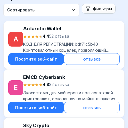
Фильтры
Antarctic Wallet
★★★★★
★★★★★
4.4
52 отзыва
A
КОД ДЛЯ РЕГИСТРАЦИИ: bdf71c5b40
Криптовалютный кошелек, позволяющий
хранить крипту в своем телефоне и
Посетите веб-сайт
отзывов
оплачивать с ее помощью покупки в
магазинах, кафе и т.д. Работает в...
EMCD Cyberbank
★★★★★
★★★★★
4.8
32 отзыва
E
Экосистема для майнеров и пользователей
криптовалют, основанная на майнинг-пуле из
списка ТОП-7 в мире по добыче ВТС. Майнинг-
Посетите веб-сайт
отзывов
пул с фиксированной комиссией 1.5%,
ежедневн...
Sky Crypto