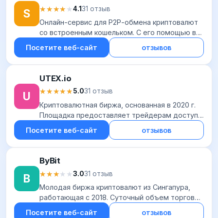
★★★★★
★★★★★
4.1
31 отзыв
S
Онлайн-сервис для Р2Р-обмена криптовалют
со встроенным кошельком. С его помощью вы
можете приобрести Bitcoin, Ethereum и Tether
Посетите веб-сайт
отзывов
с оплатой через банковскую карту (Visa, Ma...
UTEX.io
★★★★★
★★★★★
5.0
31 отзыв
U
Криптовалютная биржа, основанная в 2020 г.
Площадка предоставляет трейдерам доступ к
спотовой и маржинальной торговле
Посетите веб-сайт
отзывов
популярными активами. Вы можете торговать
ВТС, ЕТН,...
ByBit
★★★★★
★★★★★
3.0
31 отзыв
B
Молодая биржа криптовалют из Сингапура,
работающая с 2018. Суточный объем торгов
около 900$ тыс., постоянных пользователей
Посетите веб-сайт
отзывов
более 100 тыс. Главное преимущество -