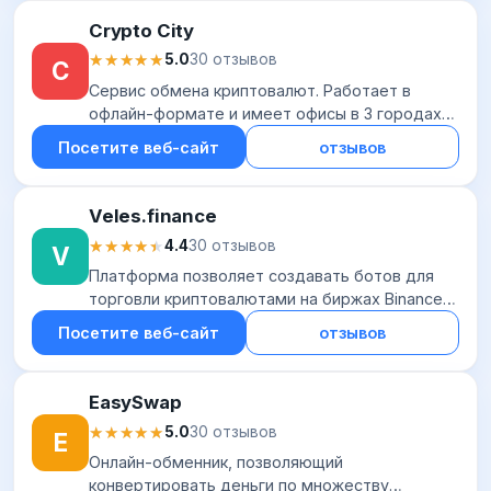
Crypto City
★★★★★
★★★★★
5.0
30 отзывов
C
Сервис обмена криптовалют. Работает в
офлайн-формате и имеет офисы в 3 городах
России – Москве (Москва Сити, Башня
Посетите веб-сайт
отзывов
Империя), Тюмени (ул. Республики, 6) и Перми
(ул. Лунач...
Veles.finance
★★★★★
★★★★★
4.4
30 отзывов
V
Платформа позволяет создавать ботов для
торговли криптовалютами на биржах Binance,
Bybit, OKX, Gate.io. Сервис предлагает готовые
Посетите веб-сайт
отзывов
протестированные стратегии и простой зап...
EasySwap
★★★★★
★★★★★
5.0
30 отзывов
E
Онлайн-обменник, позволяющий
конвертировать деньги по множеству