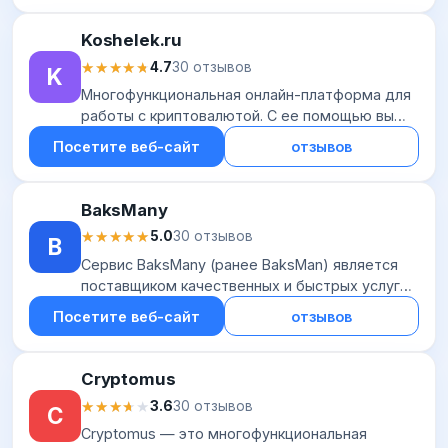
банковскими картами (...
Koshelek.ru
★★★★★
★★★★★
4.7
30 отзывов
K
Многофункциональная онлайн-платформа для
работы с криптовалютой. С ее помощью вы
сможете хранить, принимать и отправлять
Посетите веб-сайт
отзывов
криптовалюту, покупать и продавать токены,
обмени...
BaksMany
★★★★★
★★★★★
5.0
30 отзывов
B
Сервис BaksMany (ранее BaksMan) является
поставщиком качественных и быстрых услуг
обмена с 2015 года. Он позволяет обменивать
Посетите веб-сайт
отзывов
электронные деньги (платежные системы
Яндекс...
Cryptomus
★★★★★
★★★★★
3.6
30 отзывов
C
Cryptomus — это многофункциональная