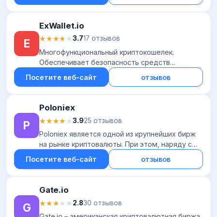
or any other currency.
ExWallet.io
★★★★★
★★★★★
3.7
17 отзывов
E
Многофункциональный криптокошелек.
Обеспечивает безопасность средств
благодаря современному шифрованию данных
Посетите веб-сайт
отзывов
и многоуровневой системе защиты. Кошелек
поддерживает 15 кри...
Poloniex
★★★★★
★★★★★
3.9
25 отзывов
P
Poloniex является одной из крупнейших бирж
на рынке криптовалюты. При этом, наряду с
огромным международным охватом, является
Посетите веб-сайт
отзывов
самой популярной площадкой в
русскоязычном с...
Gate.io
★★★★★
★★★★★
2.8
30 отзывов
G
Gate.io – американская криптовалютная биржа,