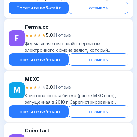
направлений. Работает с криптовалютой (ВТС,
Посетите веб-сайт
отзывов
ЕТН, ЕТС, XRP и еще около 50 токенов),
банками России и Казахс...
Ferma.cc
★★★★★
★★★★★
5.0
31 отзыв
F
Ферма является онлайн-сервисом
электронного обмена валют, который
предлагает свыше 20 финансовых
Посетите веб-сайт
отзывов
инструментов для конвертации. Системой
поддерживаются популярные российск...
MEXC
★★★★★
★★★★★
3.0
31 отзыв
M
Криптовалютная биржа (ранее MXC.com),
запущенная в 2018 г. Зарегистрирована в
Сингапуре. Предлагает трейдерам
Посетите веб-сайт
отзывов
возможность торговли криптовалютой через
классический и прод...
Coinstart