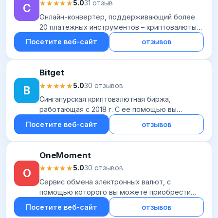
★★★★★
★★★★★
5.0
31 отзыв
C
Онлайн-конвертер, поддерживающий более
20 платежных инструментов – криптовалюты
(ВТС, ЕТН, XMR, DOGE и др.), электронные
Посетите веб-сайт
отзывов
деньги (AdvCash, ЮMoney и пр.), средства
российск...
Bitget
★★★★★
★★★★★
5.0
30 отзывов
B
Сингапурская криптовалютная биржа,
работающая с 2018 г. С ее помощью вы
можете осуществлять торговлю
Посетите веб-сайт
отзывов
фьючерсными контрактами и спотовыми
инструментами. Клиентами Bidget я...
OneMoment
★★★★★
★★★★★
5.0
30 отзывов
O
Сервис обмена электронных валют, с
помощью которого вы можете приобрести
или конвертировать криптовалюту и
Посетите веб-сайт
отзывов
национальные валюты. OneMoment работает с