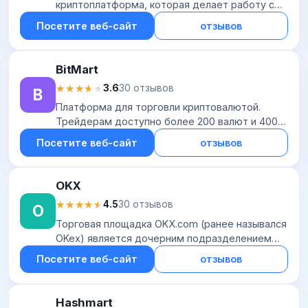
криптоплатформа, которая делает работу с
цифровыми активами простой и удобной как
Посетите веб-сайт
отзывов
для частных пользователей, так и для бизнеса.
Платфо...
BitMart
★★★★★
★★★★★
3.6
30 отзывов
B
Платформа для торговли криптовалютой.
Трейдерам доступно более 200 валют и 400
торговых пар. Вы можете торговать по
Посетите веб-сайт
отзывов
следующим рынкам: USDT, ВТС и ЕТН. Также
вы можете зак...
OKX
★★★★★
★★★★★
4.5
30 отзывов
O
Торговая площадка OKX.com (ранее назывался
OKex) является дочерним подразделением
крупной китайской криптовалютной биржи
Посетите веб-сайт
отзывов
OKCoin. Проект был запущен весной 2017 года,
его...
Hashmart