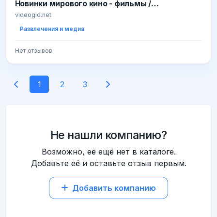
Новинки мирового кино - фильмы /
мультфильмы / комедии / ужасы. Смотри кино
videogid.net
и наслаждайся!
Развлечения и медиа
Нет отзывов
1
2
3
Не нашли компанию?
Возможно, её ещё нет в каталоге.
Добавьте её и оставьте отзыв первым.
Добавить компанию