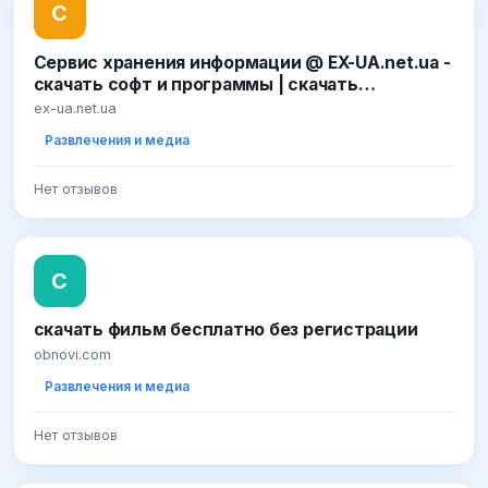
С
Сервис хранения информации @ EX-UA.net.ua -
скачать софт и программы | скачать
бесплатно фильмы | скачать новые игры |
ex-ua.net.ua
скачать музыку в mp3 альбомами
Развлечения и медиа
Нет отзывов
С
скачать фильм бесплатно без регистрации
obnovi.com
Развлечения и медиа
Нет отзывов