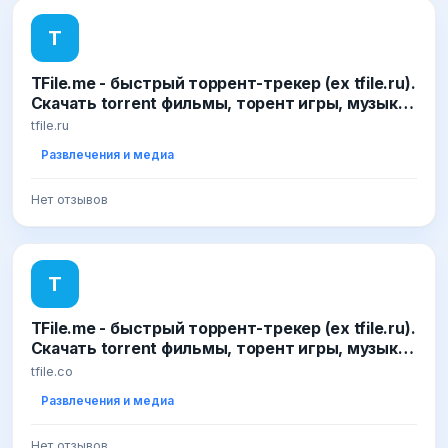
T
TFile.me - быстрый торрент-трекер (ex tfile.ru).
Скачать torrent фильмы, торент игры, музыку,
бесплатно и без регистрации
tfile.ru
Развлечения и медиа
Нет отзывов
T
TFile.me - быстрый торрент-трекер (ex tfile.ru).
Скачать torrent фильмы, торент игры, музыку,
бесплатно и без регистрации
tfile.co
Развлечения и медиа
Нет отзывов