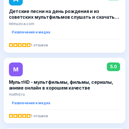
Детские песни на день рождения и из
советских мультфильмов слушать и скачать
бесплатно
hitmuzica.com
Развлечения и медиа
1 отзывов
5.0
М
МультHD - мультфильмы, фильмы, сериалы,
аниме онлайн в хорошем качестве
multhd.ru
Развлечения и медиа
1 отзывов