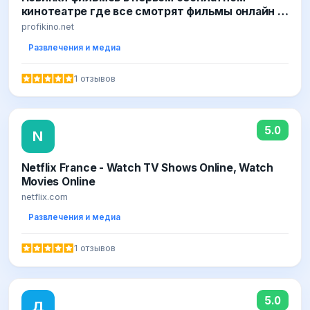
кинотеатре где все смотрят фильмы онлайн —
2020 кино
profikino.net
Развлечения и медиа
1 отзывов
5.0
N
Netflix France - Watch TV Shows Online, Watch
Movies Online
netflix.com
Развлечения и медиа
1 отзывов
5.0
Д