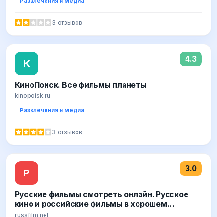
Развлечения и медиа
3 отзывов
4.3
К
КиноПоиск. Все фильмы планеты
kinopoisk.ru
Развлечения и медиа
3 отзывов
3.0
Р
Русские фильмы смотреть онлайн. Русское
кино и российские фильмы в хорошем
качестве
russfilm.net