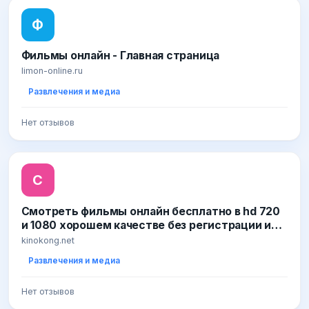
Ф
Фильмы онлайн - Главная страница
limon-online.ru
Развлечения и медиа
Нет отзывов
С
Смотреть фильмы онлайн бесплатно в hd 720
и 1080 хорошем качестве без регистрации и
рекламы - КиноКонг.сс
kinokong.net
Развлечения и медиа
Нет отзывов