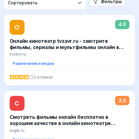
Фильтры
4.0
О
Онлайн кинотеатр tvzavr.ru - смотрите
фильмы, сериалы и мультфильмы онлайн в
отличном качестве и без регистрации!
tvzavr.ru
Развлечения и медиа
3 отзывов
2.0
С
Смотреть фильмы онлайн бесплатно в
хорошем качестве в онлайн кинотеатре
Tvigle.ru
tvigle.ru