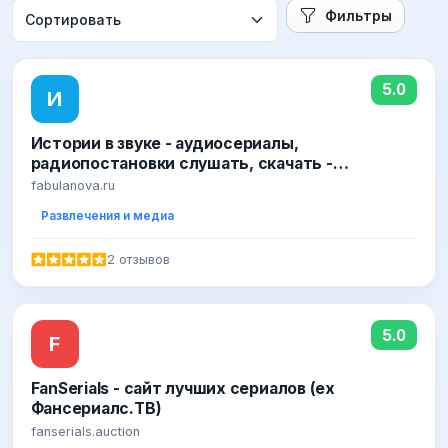
Фильтры
5.0
И
Истории в звуке - аудиосериалы,
радиопостановки слушать, скачать -
FabulaNova
fabulanova.ru
Развлечения и медиа
2 отзывов
5.0
F
FanSerials - сайт лучших сериалов (ex
Фансериалс.ТВ)
fanserials.auction