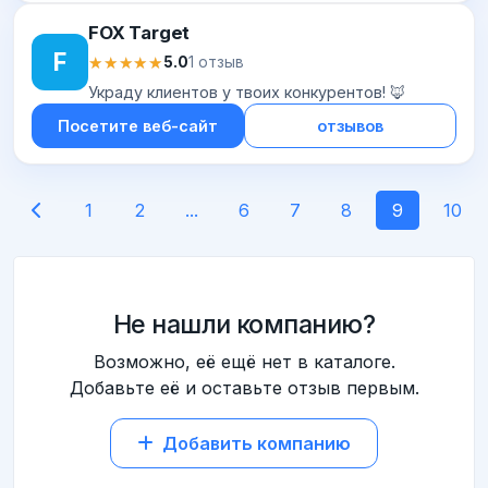
FOX Target
F
★★★★★
★★★★★
5.0
1 отзыв
Украду клиентов у твоих конкурентов! 🦊
Посетите веб-сайт
отзывов
1
2
...
6
7
8
9
10
Не нашли компанию?
Возможно, её ещё нет в каталоге.
Добавьте её и оставьте отзыв первым.
Добавить компанию