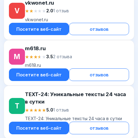
vkwonet.ru
V
★★★★★
★★★★★
2.0
1 отзыв
vkwonet.ru
Посетите веб-сайт
отзывов
m618.ru
M
★★★★★
★★★★★
3.5
2 отзыва
m618.ru
Посетите веб-сайт
отзывов
TEXT-24: Уникальные тексты 24 часа
в сутки
T
★★★★★
★★★★★
5.0
1 отзыв
TEXT-24: Уникальные тексты 24 часа в сутки
Посетите веб-сайт
отзывов