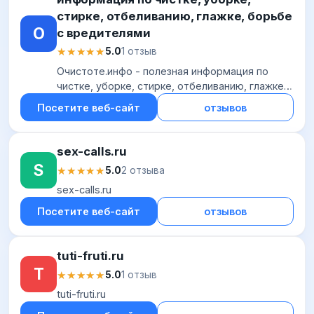
стирке, отбеливанию, глажке, борьбе
О
с вредителями
★★★★★
★★★★★
5.0
1 отзыв
Очистоте.инфо - полезная информация по
чистке, уборке, стирке, отбеливанию, глажке,
борьбе с вредителями
Посетите веб-сайт
отзывов
sex-calls.ru
S
★★★★★
★★★★★
5.0
2 отзыва
sex-calls.ru
Посетите веб-сайт
отзывов
tuti-fruti.ru
T
★★★★★
★★★★★
5.0
1 отзыв
tuti-fruti.ru