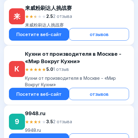
来威粉刷达人挑战赛
来
★★★★★
★★★★★
2.5
2 отзыва
来威粉刷达人挑战赛
Посетите веб-сайт
отзывов
Кухни от производителя в Москве -
«Мир Вокруг Кухни»
К
★★★★★
★★★★★
5.0
1 отзыв
Кухни от производителя в Москве - «Мир
Вокруг Кухни»
Посетите веб-сайт
отзывов
9948.ru
9
★★★★★
★★★★★
3.5
2 отзыва
9948.ru