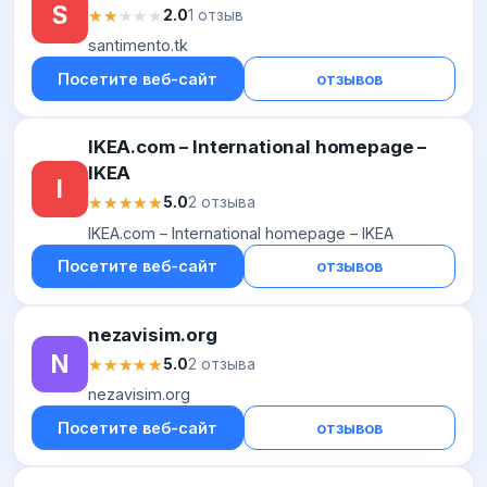
S
★★★★★
★★★★★
2.0
1 отзыв
santimento.tk
Посетите веб-сайт
отзывов
IKEA.com – International homepage –
IKEA
I
★★★★★
★★★★★
5.0
2 отзыва
IKEA.com – International homepage – IKEA
Посетите веб-сайт
отзывов
nezavisim.org
N
★★★★★
★★★★★
5.0
2 отзыва
nezavisim.org
Посетите веб-сайт
отзывов