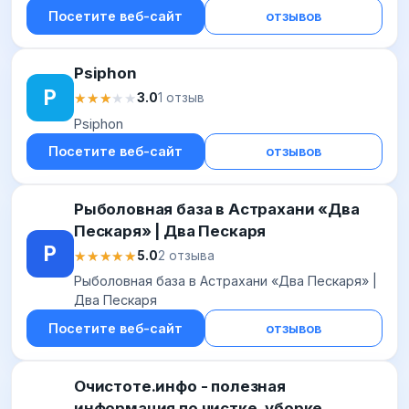
Посетите веб-сайт
отзывов
Psiphon
P
★★★★★
★★★★★
3.0
1 отзыв
Psiphon
Посетите веб-сайт
отзывов
Рыболовная база в Астрахани «Два
Пескаря» | Два Пескаря
Р
★★★★★
★★★★★
5.0
2 отзыва
Рыболовная база в Астрахани «Два Пескаря» |
Два Пескаря
Посетите веб-сайт
отзывов
Очистоте.инфо - полезная
информация по чистке, уборке,