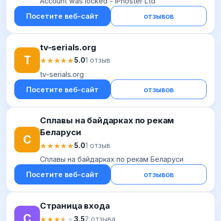
Account was locked - IPhoster Ltd
Посетите веб-сайт
отзывов
tv-serials.org
T
★★★★★
★★★★★
5.0
1 отзыв
tv-serials.org
Посетите веб-сайт
отзывов
Сплавы на байдарках по рекам
Беларуси
С
★★★★★
★★★★★
5.0
1 отзыв
Сплавы на байдарках по рекам Беларуси
Посетите веб-сайт
отзывов
Страница входа
С
★★★★★
★★★★★
3.5
2 отзыва