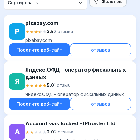
Фильтры
pixabay.com
P
★★★★★
★★★★★
3.5
2 отзыва
pixabay.com
Посетите веб-сайт
отзывов
Яндекс.ОФД - оператор фискальных
данных
Я
★★★★★
★★★★★
5.0
1 отзыв
Яндекс.ОФД - оператор фискальных данных
Посетите веб-сайт
отзывов
Account was locked - IPhoster Ltd
A
★★★★★
★★★★★
2.0
2 отзыва