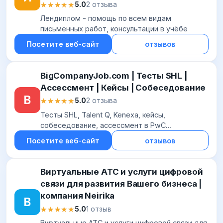
★★★★★
★★★★★
5.0
2 отзыва
Лендиплом - помощь по всем видам
письменных работ, консультации в учёбе
Посетите веб-сайт
отзывов
BigCompanyJob.com | Тесты SHL |
Ассессмент | Кейсы | Собеседование
B
★★★★★
★★★★★
5.0
2 отзыва
Тесты SHL, Talent Q, Kenexa, кейсы,
собеседование, ассессмент в PwC
(PriceWaterhouseCoopers), KPMG, EY
Посетите веб-сайт
отзывов
(Ernst&Young), Deloitte, Procter & Gamble (P&G),
JTI, Mars, Coca-Co...
Виртуальные АТС и услуги цифровой
связи для развития Вашего бизнеса |
компания Neirika
В
★★★★★
★★★★★
5.0
1 отзыв
Виртуальные АТС и услуги цифровой связи для