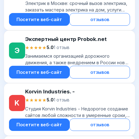
Электрик в Москве: срочный вызов электрика,
заказать мастера электрика на дом, услуги
электрика круглосуточно, цены - rse-24.ru
Посетите веб-сайт
отзывов
Экспертный центр Probok.net
★★★★★
★★★★★
5.0
1 отзыв
Э
Занимаемся организацией дорожного
движения, а также внедрением в России новой
концепции удобного дорожного движения.
Посетите веб-сайт
отзывов
Korvin Industries. -
★★★★★
★★★★★
5.0
1 отзыв
K
Студия Korvin Industries - Недорогое создание
сайтов любой сложности в умеренные сроки,
разработка баз данных для удобства вашего
Посетите веб-сайт
отзывов
бизнеса