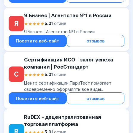
Я.Бизнес | Агентство №1 в России
Я
★★★★★
★★★★★
5.0
1 отзыв
Я.Бизнес | Агентство №1 в России
Посетите веб-сайт
отзывов
Сертификация ИСО – залог успеха
компании | РосСтандарт
С
★★★★★
★★★★★
5.0
1 отзыв
Центр сертификации ПариТест помогает
своевременно оформлять все виды
деклараций и разрешительных документов, а
Посетите веб-сайт
отзывов
также обеспечивает получение сертификатов
RuDEX - децентрализованная
торговая платформа
R
★★★★★
★★★★★
5.0
1 отзыв