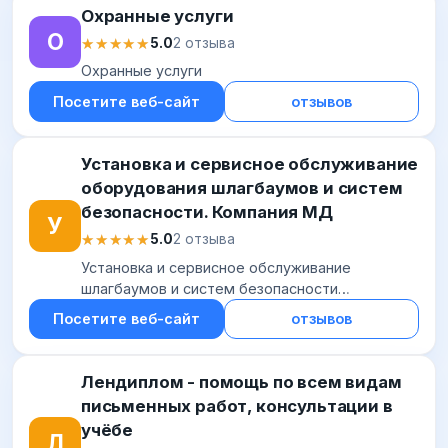
Охранные услуги
О
★★★★★
★★★★★
5.0
2 отзыва
Охранные услуги
Посетите веб-сайт
отзывов
Установка и сервисное обслуживание
оборудования шлагбаумов и систем
безопасности. Компания МД
У
★★★★★
★★★★★
5.0
2 отзыва
Установка и сервисное обслуживание
шлагбаумов и систем безопасности
подъездов, офисов и прилегающих
Посетите веб-сайт
отзывов
территорий. ★ Диспетчеризация шлагбаумов
во дворе и видеонаблюдение в...
Лендиплом - помощь по всем видам
письменных работ, консультации в
учёбе
Л