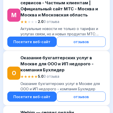
сервисов - Частным клиентам |
Официальный сайт МТС - Москва и
М
Москва и Московская область
★★★★★
★★★★★
2.0
3 отзыва
Актуальные новости не только о тарифах и
услугах связи, но и новых продуктах МТС:
цифровых приложениях для работы и отдыха,
Посетите веб-сайт
отзывов
ТВ и медиа, финансовых сервисах,
технологиях д...
Оказание бухгалтерских услуг в
Москве для ООО и ИП недорого -
компания Бухлидер
О
★★★★★
★★★★★
5.0
3 отзыва
Оказание бухгалтерских услуг в Москве для
ООО и ИП недорого - компания Бухлидер
Посетите веб-сайт
отзывов
Webim — сервис онлайн