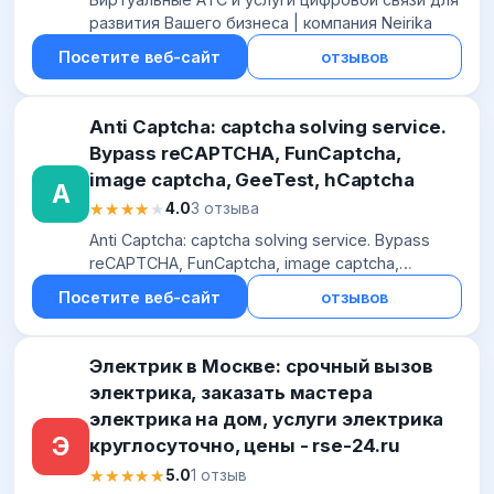
развития Вашего бизнеса | компания Neirika
Посетите веб-сайт
отзывов
Anti Captcha: captcha solving service.
Bypass reCAPTCHA, FunCaptcha,
image captcha, GeeTest, hCaptcha
A
★★★★★
★★★★★
4.0
3 отзыва
Anti Captcha: captcha solving service. Bypass
reCAPTCHA, FunCaptcha, image captcha,
GeeTest, hCaptcha
Посетите веб-сайт
отзывов
Электрик в Москве: срочный вызов
электрика, заказать мастера
электрика на дом, услуги электрика
Э
круглосуточно, цены - rse-24.ru
★★★★★
★★★★★
5.0
1 отзыв