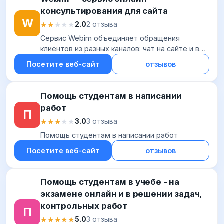
консультирования для сайта
W
★★★★★
★★★★★
2.0
2 отзыва
Сервис Webim объединяет обращения
клиентов из разных каналов: чат на сайте и в
мобильном приложении, мессенджеры и
Посетите веб-сайт
отзывов
социальные сети, чат-бот и другие текстовые
каналы. Про...
Помощь студентам в написании
работ
П
★★★★★
★★★★★
3.0
3 отзыва
Помощь студентам в написании работ
Посетите веб-сайт
отзывов
Помощь студентам в учебе - на
экзамене онлайн и в решении задач,
контрольных работ
П
★★★★★
★★★★★
5.0
3 отзыва