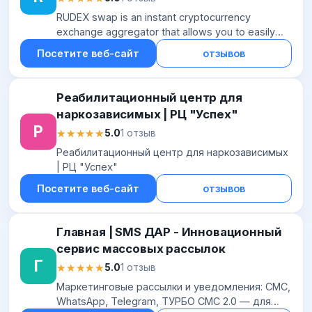
RUDEX swap is an instant cryptocurrency
exchange aggregator that allows you to easily
swap over 1600 cryptocurrencies without
Посетите веб-сайт
отзывов
registration. We offer competitive rates and...
Реабилитационный центр для
наркозависимых | РЦ "Успех"
Р
★★★★★
★★★★★
5.0
1 отзыв
Реабилитационный центр для наркозависимых
| РЦ "Успех"
Посетите веб-сайт
отзывов
Главная | SMS ДАР - Инновационный
сервис массовых рассылок
Г
★★★★★
★★★★★
5.0
1 отзыв
Маркетинговые рассылки и уведомления: СМС,
WhatsApp, Telegram, ТУРБО СМС 2.0 — для