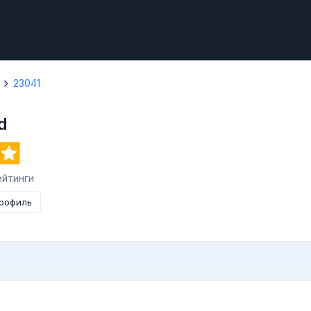
23041
d
ейтинги
профиль