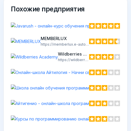
Похожие предприятия
MEMBERLUX
https://memberlux.e-autopay.com/
Wildberries Academy
https://wildberries-edu.ru/
Онл
http