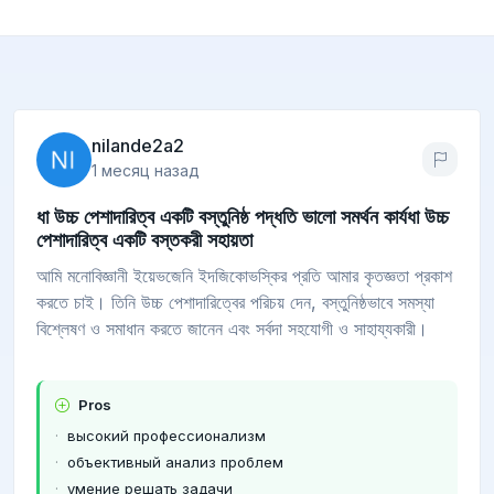
nilande2a2
1 месяц назад
ধা উচ্চ পেশাদারিত্ব একটি বস্তুনিষ্ঠ পদ্ধতি ভালো সমর্থন কার্যধা উচ্চ
পেশাদারিত্ব একটি বস্তকরী সহায়তা
আমি মনোবিজ্ঞানী ইয়েভজেনি ইদজিকোভস্কির প্রতি আমার কৃতজ্ঞতা প্রকাশ
করতে চাই। তিনি উচ্চ পেশাদারিত্বের পরিচয় দেন, বস্তুনিষ্ঠভাবে সমস্যা
বিশ্লেষণ ও সমাধান করতে জানেন এবং সর্বদা সহযোগী ও সাহায্যকারী।
Pros
высокий профессионализм
объективный анализ проблем
умение решать задачи