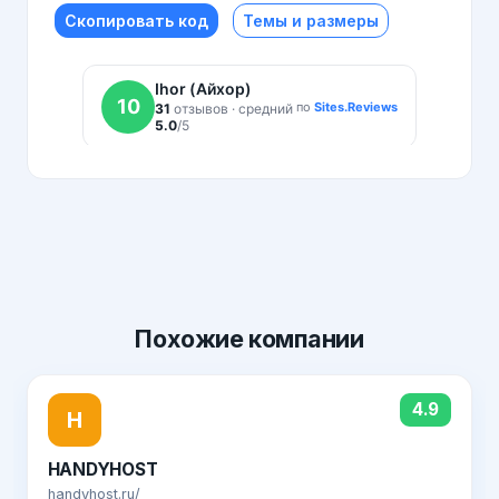
Скопировать код
Темы и размеры
Похожие
компании
4.9
H
HANDYHOST
handyhost.ru/