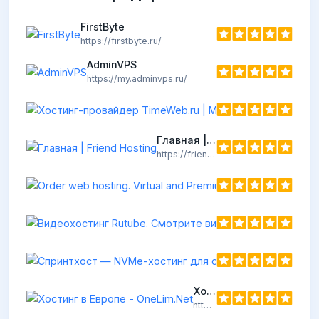
FirstByte
https://firstbyte.ru/
AdminVPS
https://my.adminvps.ru/
Главная | Friend Hosting
https://friendhosting.net
Хостинг в Европе - OneLim.Net
https://onelim.net