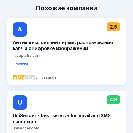
Похожие
компании
2.5
А
Антикапча: онлайн сервис распознавания
капч и оцифровке изображений
rucaptcha.com
Услуги
34 отзывов
4.9
U
UniSender - best service for email and SMS
campaigns
unisender.com