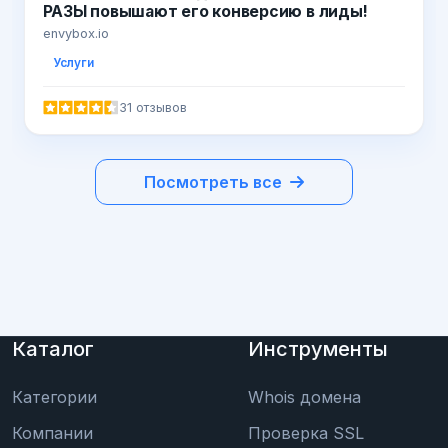
РАЗЫ повышают его конверсию в лиды!
envybox.io
Услуги
31 отзывов
Посмотреть все
Каталог
Инструменты
Категории
Whois домена
Компании
Проверка SSL