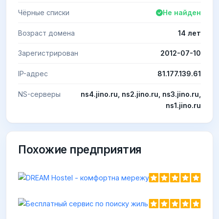
Чёрные списки
Не найден
Возраст домена
14 лет
Зарегистрирован
2012-07-10
IP-адрес
81.177.139.61
NS-серверы
ns4.jino.ru, ns2.jino.ru, ns3.jino.ru,
ns1.jino.ru
Похожие предприятия
Бес
https