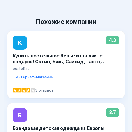
Похожие
компании
4.3
К
Купить постельное белье и получите
подарок! Сатин, Бязь, Сайлид, Танго,
Детское постельное, халаты, покрывала,
postel1.ru
пледы! Удобный выбор - постель1
Интернет-магазины
3 отзывов
3.7
Б
Брендовая детская одежда из Европы