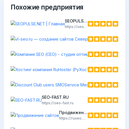
Похожие предприятия
SEOPULSE.NET | Главная
https://seopulse.net
Хостинг компан
https://seo-soft.ru
Discount Club us
https://seo-cy.com
SEO-FAST.RU
https://seo-fast.ru
Продвижение сайтов
https://ruseo.org
Истёк срок 