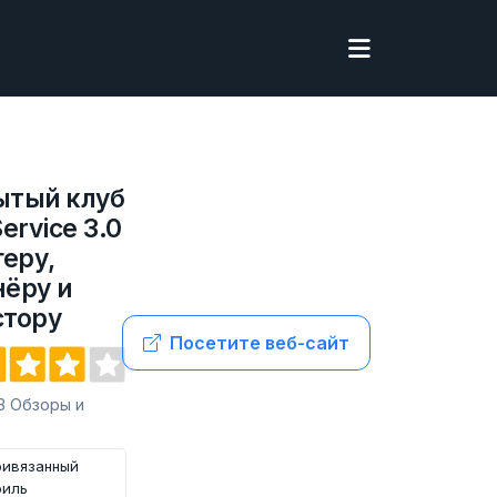
ытый клуб
rvice 3.0
геру,
нёру и
стору
Посетите веб-сайт
 3 Обзоры и
ривязанный
филь