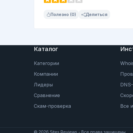
Полезно (0)
Делиться
Каталог
Инс
Категории
Whoi
Компании
Пров
Лидеры
DNS-
Сравнение
Скор
Скам-проверка
Все 
©
2026
Sites Reviews - Все права защищены.
d