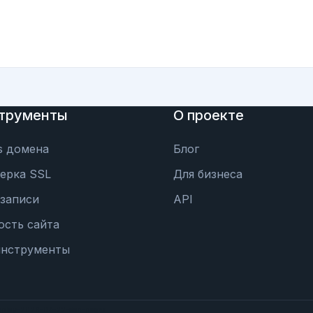
трументы
О проекте
s домена
Блог
ерка SSL
Для бизнеса
записи
API
ость сайта
инструменты
eploy-2026-07-22-doc-pages