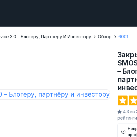
ice 3.0 – Блогеру, Партнёру И Инвестору
Обзор
6001
Закр
SMOSe
– Бло
парт
инве
4.3 из
рейтинги
Неп
про