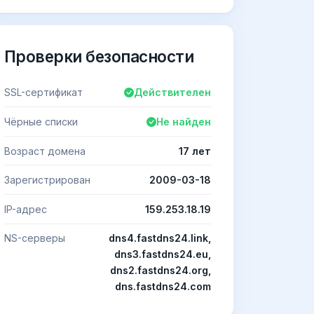
Проверки безопасности
SSL-сертификат
Действителен
Чёрные списки
Не найден
Возраст домена
17 лет
Зарегистрирован
2009-03-18
IP-адрес
159.253.18.19
NS-серверы
dns4.fastdns24.link,
dns3.fastdns24.eu,
dns2.fastdns24.org,
dns.fastdns24.com