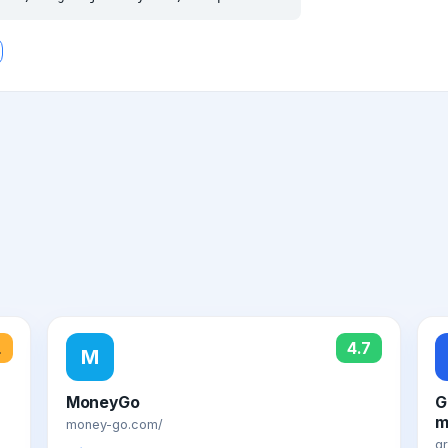
1
4.7
M
MoneyGo
G
m
money-go.com/
gr