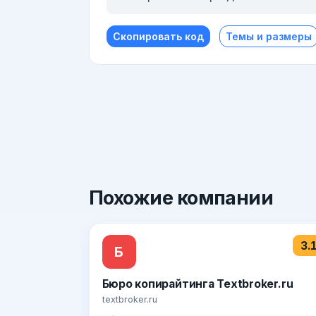
Скопировать код
Темы и размеры
Похожие
компании
3.
Б
Бюро копирайтинга Textbroker.ru
textbroker.ru