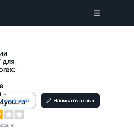
ии
/ для
orex:
е
 -
те веб-сайт
Написать отзыв
4you.ru
бзоры и