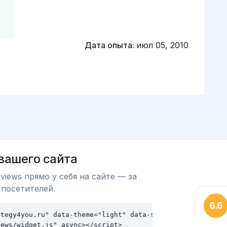
Дата опыта:
июл 05, 2010
 вашего сайта
views прямо у себя на сайте — за
 посетителей.
tegy4you.ru" data-theme="light" data-size="md"></div>

iews/widget.js" async></script>