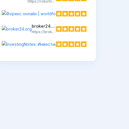
https://roboforex.ru
Форекс онлайн | worldforex
https://wforex.ru
broker24.org
https://broker24.org
Investing
https://inve