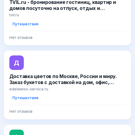
TVIL.ru - бронирование гостиниц, квартир и
домов посуточно на отпуск, отдых и
выходные: Москва, Санкт-Петербург, Сочи,
tvil.ru
Адлер, Анапа, Геленджик и д
Путешествия
Нет отзывов
Д
Доставка цветов по Москве, России и миру.
Заказ букетов с доставкой на дом, офис,
отель. Международная служба доставки
edelweiss-service.ru
цветов Edelweiss. Московск
Путешествия
Нет отзывов