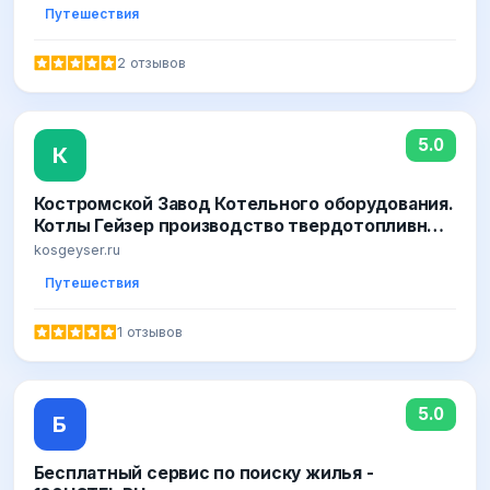
довіру і визнання яких ми заслужили! DREAM
Путешествия
Hostels - недорогі хостели недорого в Україні,
Польщі, Чехії та Словаччини п
2 отзывов
5.0
К
Костромской Завод Котельного оборудования.
Котлы Гейзер производство твердотопливных
котлов длительного горения
kosgeyser.ru
Путешествия
1 отзывов
5.0
Б
Бесплатный сервис по поиску жилья -