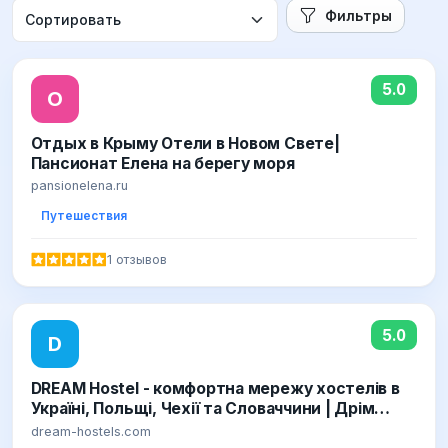
Фильтры
5.0
О
Отдых в Крыму Отели в Новом Свете|
Пансионат Елена на берегу моря
pansionelena.ru
Путешествия
1 отзывов
5.0
D
DREAM Hostel - комфортна мережу хостелів в
Україні, Польщі, Чехії та Словаччини | Дрім
Хостели - це тисячі постійних відвідувачів,
dream-hostels.com