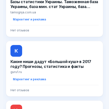
Базы статистики Украины. Таможенная база
Украины, база мин. стат Украины, база
предприятий, база ГНАУ
tamognja.com.ua
Маркетинг и реклама
Нет отзывов
К
Какие ниши дадут «Большой куш» в 2017
году? Прогнозы, статистика и факты
guru1.ru
Маркетинг и реклама
Нет отзывов