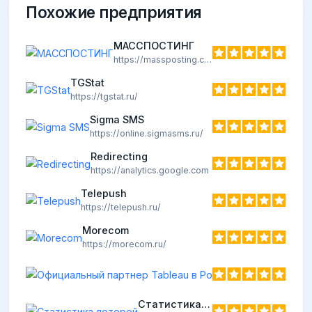
Похожие предприятия
МАССПОСТИНГ
https://massposting.com/
TGStat
https://tgstat.ru/
Sigma SMS
https://online.sigmasms.ru/
Redirecting
https://analytics.google.com
Telepush
https://telepush.ru/
Morecom
https://morecom.ru/
Статистика лотерей