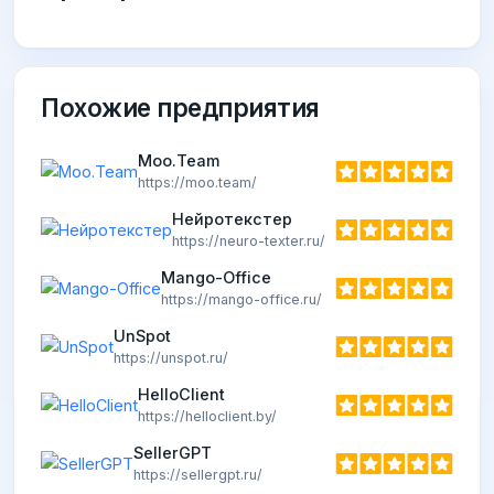
Похожие предприятия
Moo.Team
https://moo.team/
Нейротекстер
https://neuro-texter.ru/
Mango-Office
https://mango-office.ru/
UnSpot
https://unspot.ru/
HelloClient
https://helloclient.by/
SellerGPT
https://sellergpt.ru/