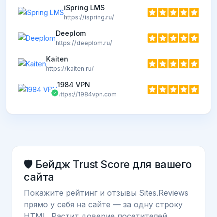
iSpring LMS
https://ispring.ru/
Deeplom
https://deeplom.ru/
Kaiten
https://kaiten.ru/
1984 VPN
https://1984vpn.com
🛡️ Бейдж Trust Score для вашего
сайта
Покажите рейтинг и отзывы Sites.Reviews
прямо у себя на сайте — за одну строку
HTML. Растит доверие посетителей.