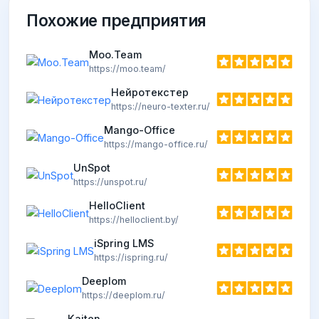
Похожие предприятия
Moo.Team
https://moo.team/
Нейротекстер
https://neuro-texter.ru/
Mango-Office
https://mango-office.ru/
UnSpot
https://unspot.ru/
HelloClient
https://helloclient.by/
iSpring LMS
https://ispring.ru/
Deeplom
https://deeplom.ru/
Kaiten