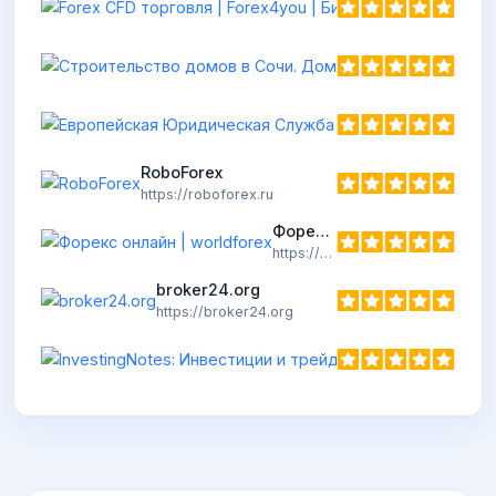
Европейская
https://elsbrok
RoboForex
https://roboforex.ru
Форекс онлайн | worldforex
https://wforex.ru
broker24.org
https://broker24.org
Inves
https:/