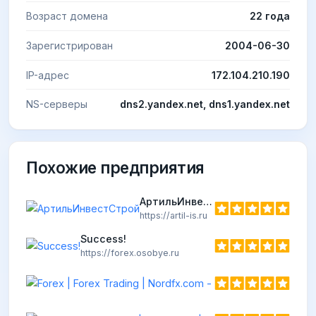
Возраст домена
22 года
Зарегистрирован
2004-06-30
IP-адрес
172.104.210.190
NS-серверы
dns2.yandex.net, dns1.yandex.net
Похожие предприятия
АртильИнвестСтрой
https://artil-is.ru
Success!
https://forex.osobye.ru
Forex | Fore
https://nordfx