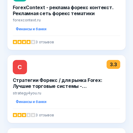
ForexContext - реклама форекс контекст.
Рекламная сеть форекс тематики
forexcontext.ru
Финансы и банки
3 отзывов
3.3
С
Стратегии Форекс / для рынка Forex:
Лучшие торговые системы -
Strategy4you.ru
strategy4you.ru
Финансы и банки
3 отзывов