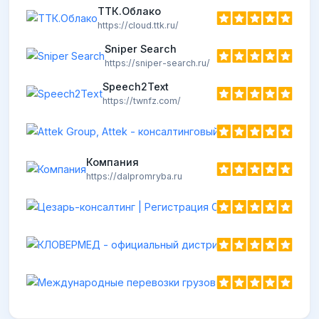
ТТК.Облако
https://cloud.ttk.ru/
Sniper Search
https://sniper-search.ru/
Speech2Text
https://twnfz.com/
Компания
https://dalpromryba.ru