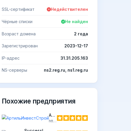
SSL-сертификат
Недействителен
Чёрные списки
Не найден
Возраст домена
2 года
Зарегистрирован
2023-12-17
IP-адрес
31.31.205.163
NS-серверы
ns2.reg.ru, ns1.reg.ru
Похожие предприятия
АртильИнвестСтрой
https://artil-is.ru
Success!