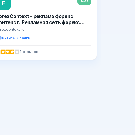
4.0
F
orexContext - реклама форекс
онтекст. Рекламная сеть форекс
ематики
rexcontext.ru
Финансы и банки
3 отзывов