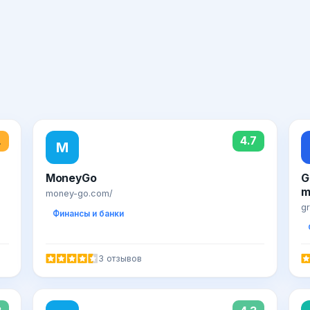
1
4.7
M
MoneyGo
G
m
money-go.com/
gr
Финансы и банки
3 отзывов