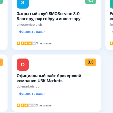
3
4.3
З
Закрытый клуб SMOService 3.0 –
F
Блогеру, партнёру и инвестору
к
т
smoservice.club
fo
Финансы и банки
3 отзывов
3
3.3
О
Официальный сайт брокерской
компании UBK Markets
ubkmarkets.com
Финансы и банки
3 отзывов