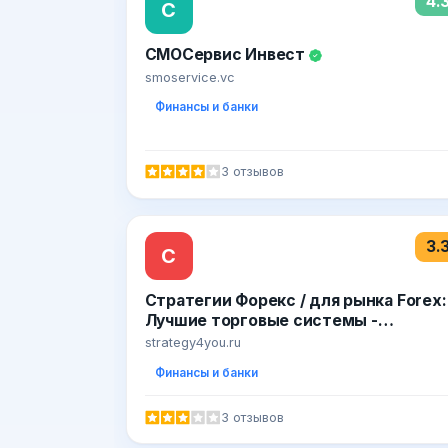
4.
С
СМОСервис Инвест
smoservice.vc
Финансы и банки
3 отзывов
3.
С
Стратегии Форекс / для рынка Forex:
Лучшие торговые системы -
Strategy4you.ru
strategy4you.ru
Финансы и банки
3 отзывов