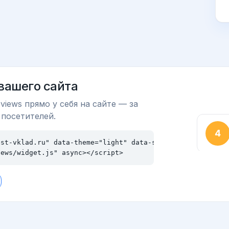
 вашего сайта
views прямо у себя на сайте — за
 посетителей.
st-vklad.ru" data-theme="light" data-size="md"></div>

iews/widget.js" async></script>