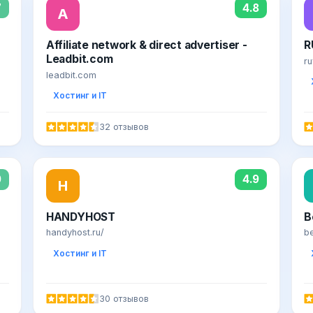
7
4.8
A
Affiliate network & direct advertiser -
R
Leadbit.com
r
leadbit.com
Хостинг и IT
32 отзывов
0
4.9
H
HANDYHOST
B
handyhost.ru/
b
Хостинг и IT
30 отзывов