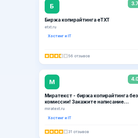
3.
Б
Биржа копирайтинга eTXT
etxt.ru
Хостинг и IT
56 отзывов
4.
М
Миратекст - биржа копирайтинга без
комиссии! Закажите написание
статей у профессионалов!
miratext.ru
Хостинг и IT
31 отзывов