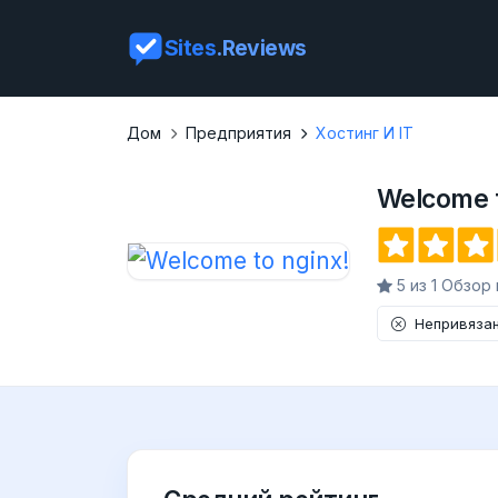
Sites
.Reviews
Дом
Предприятия
Хостинг И IT
Welcome t
5 из 1 Обзор
Непривяза