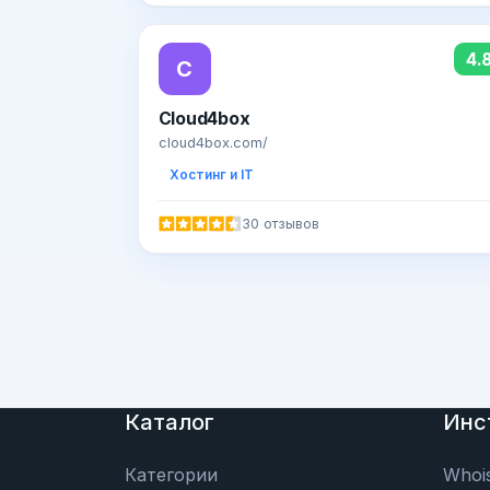
4.
C
Cloud4box
cloud4box.com/
Хостинг и IT
30 отзывов
Каталог
Инс
Категории
Whoi