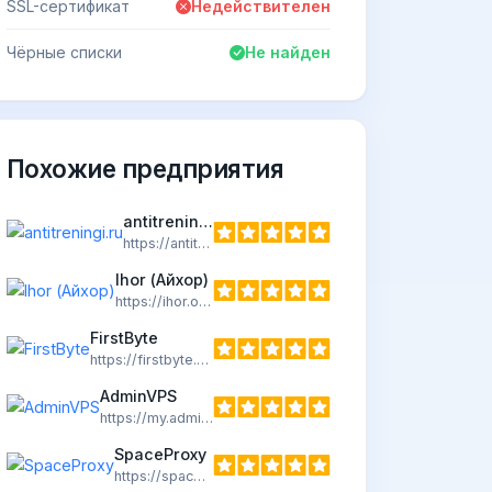
SSL-сертификат
Недействителен
Чёрные списки
Не найден
Похожие предприятия
antitreningi.ru
https://antitreningi.ru
Ihor (Айхор)
https://ihor.online/
FirstByte
https://firstbyte.ru/
AdminVPS
https://my.adminvps.ru/
SpaceProxy
https://spaceproxy.net/