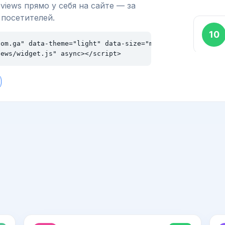
views прямо у себя на сайте — за
 посетителей.
om.ga" data-theme="light" data-size="md"></div>

iews/widget.js" async></script>