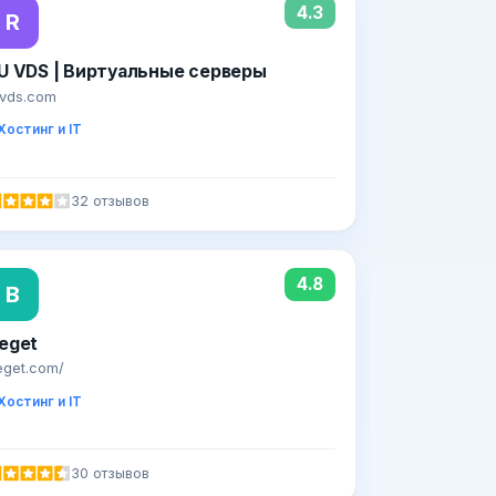
4.3
R
U VDS | Виртуальные серверы
uvds.com
Хостинг и IT
32 отзывов
4.8
B
eget
eget.com/
Хостинг и IT
30 отзывов