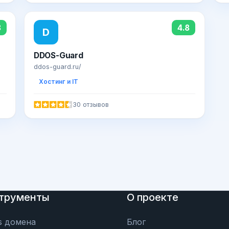
8
4.8
D
DDOS-Guard
ddos-guard.ru/
Хостинг и IT
30 отзывов
трументы
О проекте
s домена
Блог