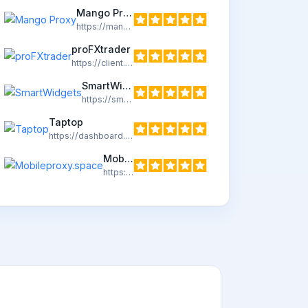
Mango Proxy
https://mangoproxy.com/
proFXtrader
https://client.profxportal.com/
SmartWidgets
https://smartwidgets.ru/
Taptop
https://dashboard.taptop.pro/
Mobileproxy.space
https://mobileproxy.space/