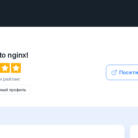
o nginx!
Посети
 и рейтинг
нный профиль