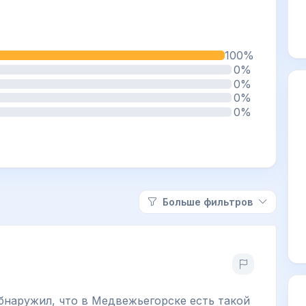
100%
0%
0%
0%
0%
Больше фильтров
бнаружил, что в Медвежьегорске есть такой