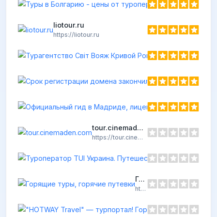
h
liotour.ru
https://liotour.ru
Срок регистрац
https://chummytour.
tour.cinemaden.com
https://tour.cinemaden.com
Горящие туры, горячие путевки
https://zhayvir.com.ua