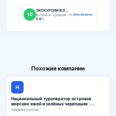
Похожие
компании
Н
Национальный туроператор островов
морских ежей и зелёных черепашек ·
Sawadee Краб 6.39 · Вирусное видео из
sawadee.com.ua
островов морских ежей и зелёных