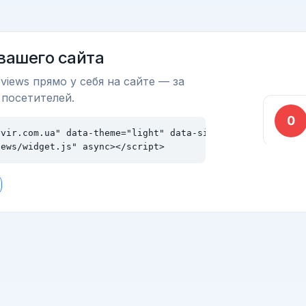
 вашего сайта
views прямо у себя на сайте — за
 посетителей.
vir.com.ua" data-theme="light" data-size="md"></div>

iews/widget.js" async></script>