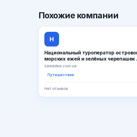
Похожие
компании
Н
Национальный туроператор острово
морских ежей и зелёных черепашек 
Sawadee Краб 6.39 · Вирусное видео
sawadee.com.ua
из островов морских ежей и зелёны
Путешествия
черепашек
Нет отзывов