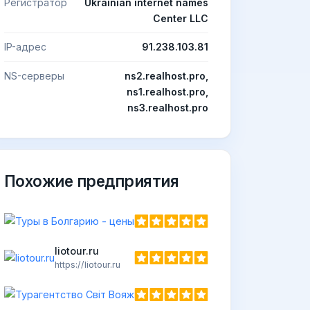
Регистратор
Ukrainian internet names
Center LLC
IP-адрес
91.238.103.81
NS-серверы
ns2.realhost.pro,
ns1.realhost.pro,
ns3.realhost.pro
Похожие предприятия
Туры
https:
liotour.ru
https://liotour.ru