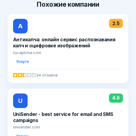
Похожие
компании
2.5
А
Антикапча: онлайн сервис распознавания
капч и оцифровке изображений
rucaptcha.com
Услуги
34 отзывов
4.9
U
UniSender - best service for email and SMS
campaigns
unisender.com