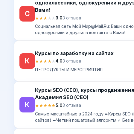
одноклассники, однокурсники и друз
Вами!
С
★★★★★
★★★★★
3.0
3 отзыва
Социальная сеть Мой Мир@Mail.Ru: Ваши одно
однокурсники и друзья в контакте с Вами!
Курсы по заработку на сайтах
К
★★★★★
★★★★★
4.0
3 отзыва
IT-ПРОДУКТЫ И МЕРОПРИЯТИЯ
Курсы SEO (СЕО), курсы продвижения
Академия SEO (СЕО)
К
★★★★★
★★★★★
5.0
3 отзыва
Самые масштабные в 2024 году ➨Курсы SEO 
сайтов) ➨Четкий пошаговый алгоритм ✓ Без 
гарантия ➨ Заходите!