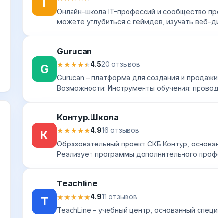
I
Онлайн-школа IT-профессий и сообщество пр
можете углубиться с геймдев, изучать веб-д
графический дизайн, а также освоить нескол
язык...
Gurucan
★★★★★
★★★★★
4.5
20 отзывов
G
Gurucan – платформа для создания и продажи
Возможности: Инструменты обучения: провод
марафоны, продавайте свой контент по подпис
Контур.Школа
★★★★★
★★★★★
4.9
16 отзывов
К
Образовательный проект СКБ Контур, основанн
Реализует программы дополнительного проф
образования, повышения квалификации и про
переп...
Teachline
★★★★★
★★★★★
4.9
11 отзывов
T
TeachLine – учебный центр, основанный спец