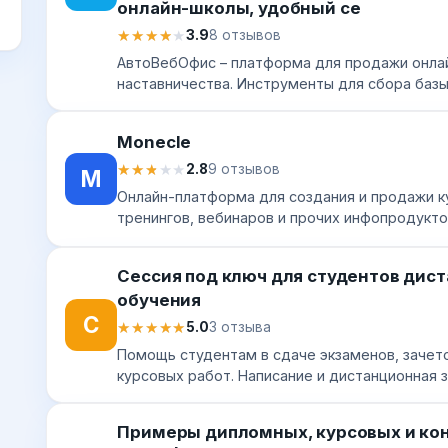
онлайн-школы, удобный се
★★★★★
★★★★★
3.9
8 отзывов
АвтоВебОфис – платформа для продажи онла
наставничества. Инструменты для сбора базы
создания автоворонок, чат-ботов, вебинаров
Monecle
★★★★★
★★★★★
2.8
9 отзывов
M
Онлайн-платформа для создания и продажи ку
тренингов, вебинаров и прочих инфопродукто
позволяющая оптимизировать бизнес. Абонентс
Сессия под ключ для студентов дис
обучения
С
★★★★★
★★★★★
5.0
3 отзыва
Помощь студентам в сдаче экзаменов, зачето
курсовых работ. Написание и дистанционная
работы и диссертации при помощи TeamViewer 
Примеры дипломных, курсовых и ко