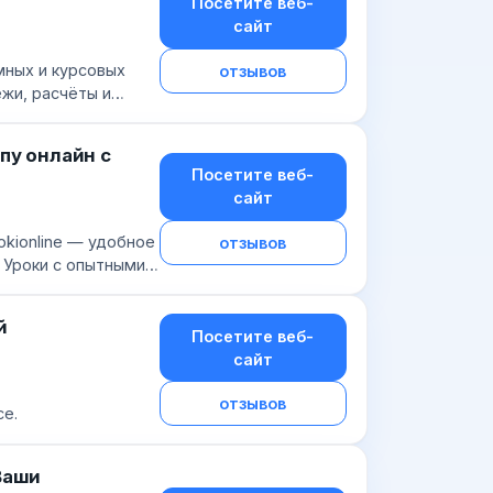
Посетите веб-
сайт
мных и курсовых
отзывов
жи, расчёты и
пу онлайн с
Посетите веб-
сайт
okionline — удобное
отзывов
. Уроки с опытными
ступ...
й
Посетите веб-
сайт
отзывов
ce.
Ваши