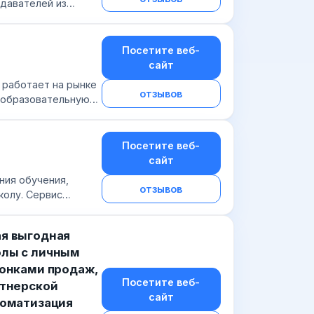
одавателей из
ркетинга, граф...
Посетите веб-
сайт
 работает на рынке
отзывов
а образовательную
чества IS...
Посетите веб-
сайт
ния обучения,
отзывов
колу. Сервис
ют бизнес-коучи,
я выгодная
олы с личным
ронками продаж,
Посетите веб-
ртнерской
сайт
томатизация