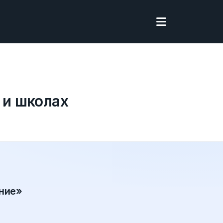
 и школах
ание»