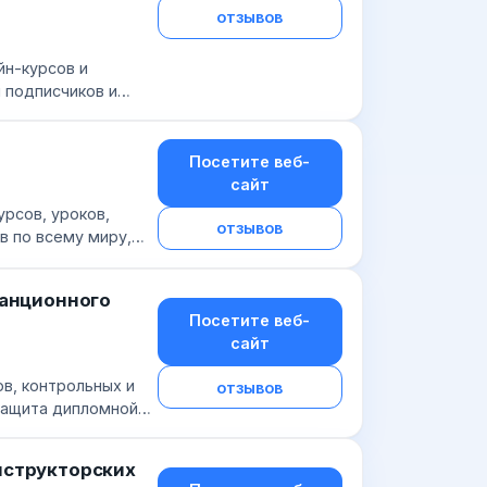
отзывов
йн-курсов и
 подписчиков и
, лендингов
Посетите веб-
сайт
рсов, уроков,
отзывов
в по всему миру,
кая плата не...
танционного
Посетите веб-
сайт
в, контрольных и
отзывов
 защита дипломной
и Skype....
нструкторских