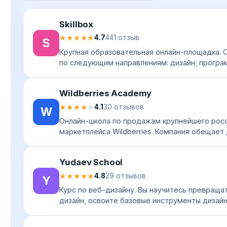
Skillbox
★★★★★
★★★★★
4.7
441 отзыв
S
Крупная образовательная онлайн-площадка. 
по следующим направлениям: дизайн; програ
технологии; управление проектами; маркетинг 
Wildberries Academy
★★★★★
★★★★★
4.1
30 отзывов
W
Онлайн-школа по продажам крупнейшего рос
маркетплейса Wildberries. Компания обещает 
инструменты для самостоятельной работы с
научить анал...
Yudaev School
★★★★★
★★★★★
4.8
29 отзывов
Y
Курс по веб-дизайну. Вы научитесь превраща
дизайн, освоите базовые инструменты дизайн
After Effects, Figma, Tilda), научитесь разрабат