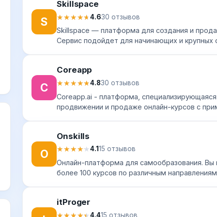
Skillspace
★★★★★
★★★★★
4.6
30 отзывов
S
Skillspace — платформа для создания и прод
Сервис подойдет для начинающих и крупных 
обучающих экспертов, блогеров и репетиторов
Coreapp
★★★★★
★★★★★
4.8
30 отзывов
C
Сoreapp.ai - платформа, специализирующаяся
продвижении и продаже онлайн-курсов с пр
искусственного интеллекта (chatgpt). Этот в
предназначе...
Onskills
★★★★★
★★★★★
4.1
15 отзывов
O
Онлайн-платформа для самообразования. Вы 
более 100 курсов по различным направлениям 
дизайну, фото и видео, красоте, искусству, пс
itProger
★★★★★
★★★★★
4.4
15 отзывов