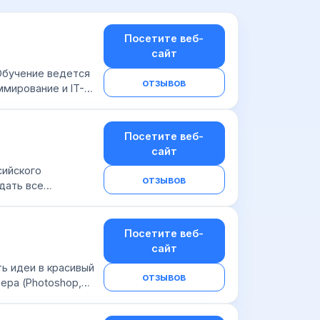
Посетите веб-
сайт
Обучение ведется
отзывов
ммирование и IT-
и многие др...
Посетите веб-
сайт
сийского
отзывов
дать все
 маркетплейсами:
Посетите веб-
сайт
ть идеи в красивый
отзывов
ера (Photoshop,
ыва...