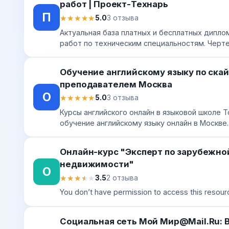
работ | Проект-Технарь
П
★★★★★
★★★★★
5.0
3 отзыва
Актуальная база платных и бесплатных дипло
работ по техническим специальностям. Черте
конструкторские работы.
Обучение английскому языку по скай
преподавателем Москва
О
★★★★★
★★★★★
5.0
3 отзыва
Курсы английского онлайн в языковой школе T
обучение английскому языку онлайн в Москве
преподавателями и дистанционные занятия до
Онлайн-курс "Эксперт по зарубежно
недвижимости"
О
★★★★★
★★★★★
3.5
2 отзыва
You don’t have permission to access this resour
Социальная сеть Мой Мир@Mail.Ru: 