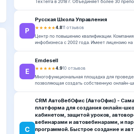
TexTerra в 2018 г. Объединяет более 30 преп
разных сфер – SMM, веб-аналитики, контент-ма
Русская Школа Управления
★★★★★
★★★★★
4.8
11 отзывов
Р
Центр по повышению квалификации. Компания
инфобизнеса с 2002 года. Имеет лицензию н
деятельность и международный сертификат ка
Emdesell
★★★★★
★★★★★
4.9
10 отзывов
E
Многофункциональная площадка для проведе
позволяющая создать собственную онлайн-ш
предназначен для инфобизнеса: его использу
преп...
CRM АвтоВебОфис (АвтоОфис) - Сама
платформа для создания онлайн-шк
кабинетом, защитой уроков, автово
вебинарами и автовебинарами, и па
C
программой. Быстрое создание и ав