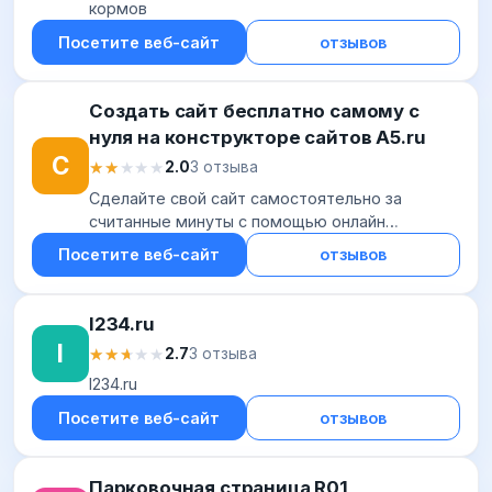
кормов
Посетите веб-сайт
отзывов
Создать сайт бесплатно самому с
нуля на конструкторе сайтов A5.ru
С
★★★★★
★★★★★
2.0
3 отзыва
Cделайте свой сайт самостоятельно за
считанные минуты с помощью онлайн
конструктора сайтов A5.ru. Выгодные условия
Посетите веб-сайт
отзывов
сотрудничества и низкие цены.
I234.ru
I
★★★★★
★★★★★
2.7
3 отзыва
I234.ru
Посетите веб-сайт
отзывов
Парковочная страница R01