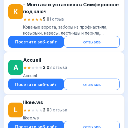
- Монтаж и установка в Симферополе
К
под ключ
★★★★★
★★★★★
5.0
1 отзыв
Кованые ворота, заборы из профнастила,
козырьки, навесы, лестницы и перила,
ограждения в Крыму и Симферополе! Любого
Посетите веб-сайт
отзывов
вида и любой сложности под заказ!
Accueil
A
★★★★★
★★★★★
2.0
3 отзыва
Accueil
Посетите веб-сайт
отзывов
likee.ws
L
★★★★★
★★★★★
2.0
3 отзыва
likee.ws
Посетите веб-сайт
отзывов