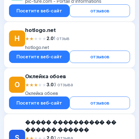
pic-ture.com - Portail d'informations
Посетите веб-сайт
отзывов
hotlogo.net
H
★★★★★
★★★★★
2.0
1 отзыв
hotlogo.net
Посетите веб-сайт
отзывов
Оклейка обоев
О
★★★★★
★★★★★
3.0
3 отзыва
Оклейка обоев
Посетите веб-сайт
отзывов
����� ���������� ��
������ ������
S
★★★★★
★★★★★
2.0
3 отзыва