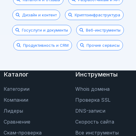
Дизайн и контент
Криптоинфраструктура
Госуслуги и документы
Веб-инструменты
Продуктивность и CRM
Прочие сервисы
Каталог
Инструменты
Категории
Whois домена
Компании
Проверка SSL
Лидеры
DNS-записи
Сравнение
Скорость сайта
Скам-проверка
Все инструменты