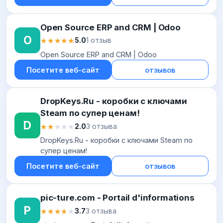
Open Source ERP and CRM | Odoo
O
★★★★★
★★★★★
5.0
1 отзыв
Open Source ERP and CRM | Odoo
Посетите веб-сайт
отзывов
DropKeys.Ru - коробки с ключами
Steam по супер ценам!
D
★★★★★
★★★★★
2.0
3 отзыва
DropKeys.Ru - коробки с ключами Steam по
супер ценам!
Посетите веб-сайт
отзывов
pic-ture.com - Portail d'informations
P
★★★★★
★★★★★
3.7
3 отзыва