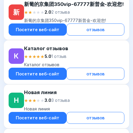
新葡的京集团350vip-67777新普金-欢迎您!
新
★★★★★
★★★★★
2.0
2 отзыва
新葡的京集团350vip-67777新普金-欢迎您!
Посетите веб-сайт
отзывов
Каталог отзывов
К
★★★★★
★★★★★
5.0
1 отзыв
Каталог отзывов
Посетите веб-сайт
отзывов
Новая линия
Н
★★★★★
★★★★★
3.0
3 отзыва
Новая линия
Посетите веб-сайт
отзывов