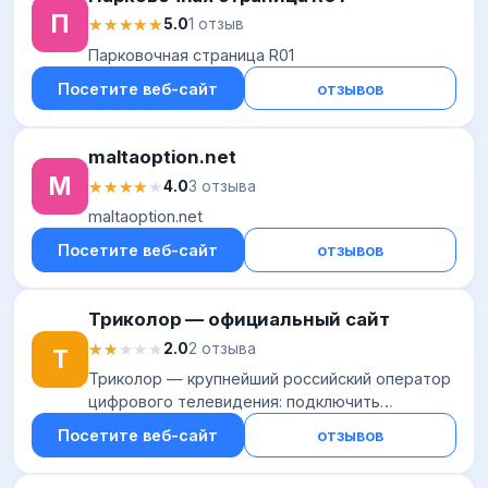
П
★★★★★
★★★★★
5.0
1 отзыв
Парковочная страница R01
Посетите веб-сайт
отзывов
maltaoption.net
M
★★★★★
★★★★★
4.0
3 отзыва
maltaoption.net
Посетите веб-сайт
отзывов
Триколор — официальный сайт
★★★★★
★★★★★
2.0
2 отзыва
Т
Триколор — крупнейший российский оператор
цифрового телевидения: подключить
домашнее телевидение высокой четкости,
Посетите веб-сайт
отзывов
спутниковый Интернет, умный дом. Оплата,
поддержка, акц...