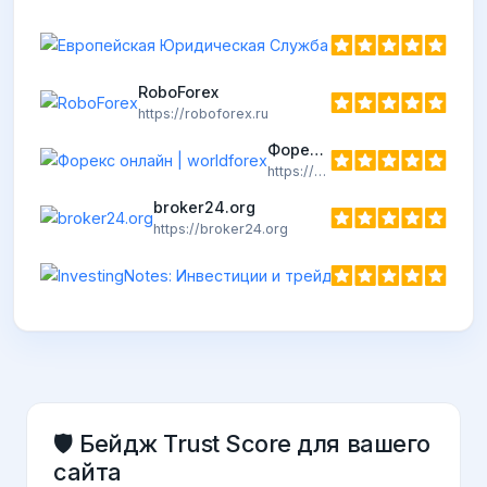
Европейская
https://elsbrok
RoboForex
https://roboforex.ru
Форекс онлайн | worldforex
https://wforex.ru
broker24.org
https://broker24.org
Inves
https:/
🛡️ Бейдж Trust Score для вашего
сайта