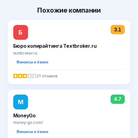
Похожие
компании
3.1
Б
Бюро копирайтинга Textbroker.ru
textbroker.ru
Финансы и банки
21 отзывов
4.7
M
MoneyGo
money-go.com/
Финансы и банки