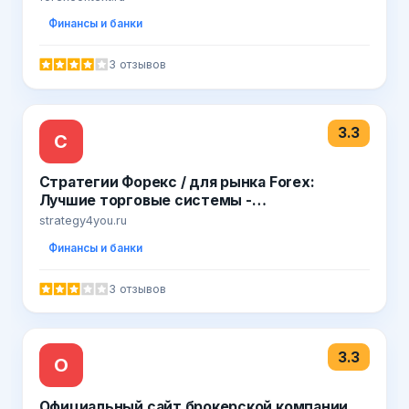
Финансы и банки
3 отзывов
3.3
С
Стратегии Форекс / для рынка Forex:
Лучшие торговые системы -
Strategy4you.ru
strategy4you.ru
Финансы и банки
3 отзывов
3.3
О
Официальный сайт брокерской компании