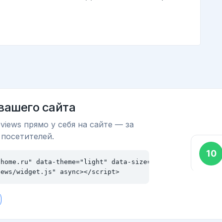
 вашего сайта
views прямо у себя на сайте — за
 посетителей.
home.ru" data-theme="light" data-size="md"></div>

iews/widget.js" async></script>