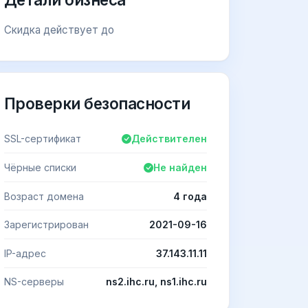
Скидка действует до
Проверки безопасности
SSL-сертификат
Действителен
Чёрные списки
Не найден
Возраст домена
4 года
Зарегистрирован
2021-09-16
IP-адрес
37.143.11.11
NS-серверы
ns2.ihc.ru, ns1.ihc.ru