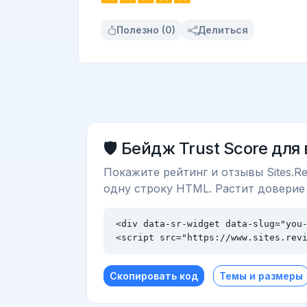
Полезно (0)
Делиться
🛡️ Бейдж Trust Score для
Покажите рейтинг и отзывы Sites.Re
одну строку HTML. Растит доверие
<div data-sr-widget data-slug="you-
<script src="https://www.sites.rev
Скопировать код
Темы и размеры