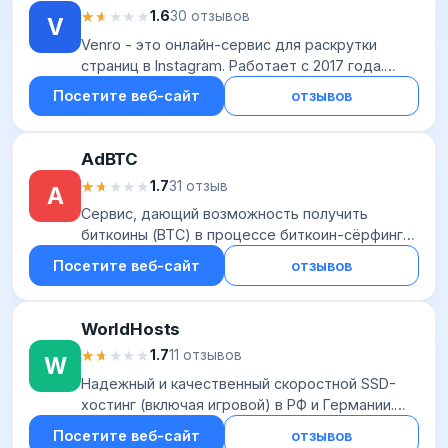
★★★★★
★★★★★
1.6
30 отзывов
V
Venro - это онлайн-сервис для раскрутки
страниц в Instagram. Работает с 2017 года.
Проект предлагает услуги по накрутке
Посетите веб-сайт
отзывов
подписчиков, лайков, комментариев,
просмотров и зр...
AdBTC
★★★★★
★★★★★
1.7
31 отзыв
A
Сервис, дающий возможность получить
биткоины (BTC) в процессе биткоин-сёрфинга.
Идеальный заработок без вложений с
Посетите веб-сайт
отзывов
минимальными усилиями. Заработок напрямую
зависит от ко...
WorldHosts
★★★★★
★★★★★
1.7
11 отзывов
W
Надежный и качественный скоростной SSD-
хостинг (включая игровой) в РФ и Германии.
Доступен бесплатный перенос сайтов. SSL-
Посетите веб-сайт
отзывов
сертификаты Let's Encrypt предоставляются