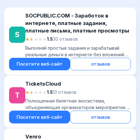
SOCPUBLIC.COM - Заработок в
интернете, платные задания,
платные письма, платные просмотры
S
★★★★★
★★★★★
1.5
30 отзывов
Выполняй простые задания и зарабатывай
реальные деньги в интернете без вложений.
Тысячи легких заданий с оплатой за деньги.
Посетите веб-сайт
отзывов
TicketsCloud
★★★★★
★★★★★
1.5
13 отзывов
T
Полноценная билетная экосистема,
объединяющая организаторов мероприятия и
продавцов билетов (веб-сайты и оффлайн-
Посетите веб-сайт
отзывов
продавцы). Комплекс позволяет полностью
автоматизировать...
Venro