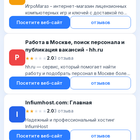
ИгроМагаз – интернет-магазин лицензионных
компьютерных игр и ключей с доставкой по
России. В наличии также консоли, карты
Посетите веб-сайт
отзывов
оплаты, игровые аксессуары и многое другое.
Работа в Москве, поиск персонала и
публикация вакансий - hh.ru
Р
★★★★★
★★★★★
2.0
3 отзыва
hh.ru — сервис, который помогает найти
работу и подобрать персонал в Москве более
20 лет! Создавайте резюме и откликайтесь на
Посетите веб-сайт
отзывов
вакансии. Набирайте сотрудников и
публикуйте...
Infiumhost.com: Главная
★★★★★
★★★★★
2.0
3 отзыва
I
Надежный и профессиональный хостинг
InfiumHost
Посетите веб-сайт
отзывов