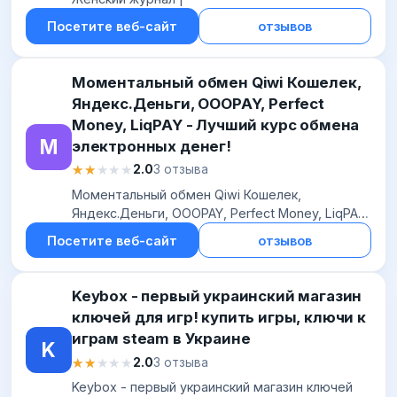
Посетите веб-сайт
отзывов
Моментальный обмен Qiwi Кошелек,
Яндекс.Деньги, OOOPAY, Perfect
Money, LiqPAY - Лучший курс обмена
М
электронных денег!
★★★★★
★★★★★
2.0
3 отзыва
Моментальный обмен Qiwi Кошелек,
Яндекс.Деньги, OOOPAY, Perfect Money, LiqPAY
- Лучший курс обмена электронных денег!
Посетите веб-сайт
отзывов
Keybox - первый украинский магазин
ключей для игр! купить игры, ключи к
играм steam в Украине
K
★★★★★
★★★★★
2.0
3 отзыва
Keybox - первый украинский магазин ключей