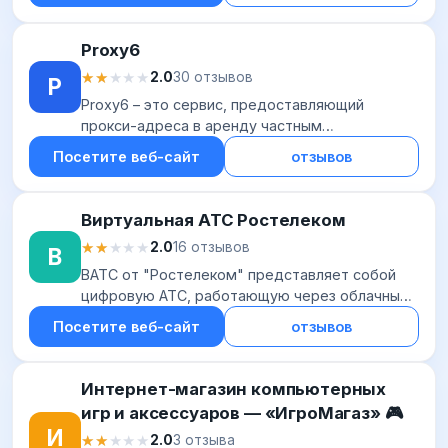
безвоз...
Proxy6
★★★★★
★★★★★
2.0
30 отзывов
P
Proxy6 – это сервис, предоставляющий
прокси-адреса в аренду частным
пользователям. Работает с 2011 года и
Посетите веб-сайт
отзывов
предоставляет прокси из более чем 15 стран
мира, включая Россию,...
Виртуальная АТС Ростелеком
★★★★★
★★★★★
2.0
16 отзывов
В
ВАТС от "Ростелеком" представляет собой
цифровую АТС, работающую через облачный
сервис. Телефония является виртуальной, не
Посетите веб-сайт
отзывов
привязывается к определенной локации.
Позволяет...
Интернет-магазин компьютерных
игр и аксессуаров — «ИгроМагаз» 🎮
И
★★★★★
★★★★★
2.0
3 отзыва