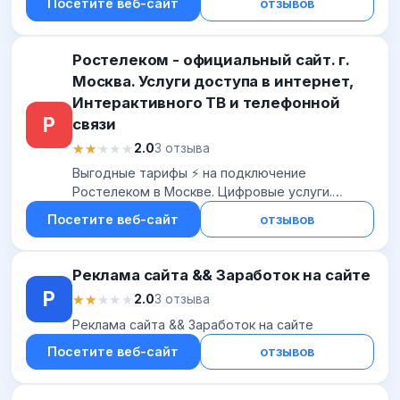
Посетите веб-сайт
отзывов
Ростелеком - официальный сайт. г.
Москва. Услуги доступа в интернет,
Интерактивного ТВ и телефонной
Р
связи
★★★★★
★★★★★
2.0
3 отзыва
Выгодные тарифы ⚡ на подключение
Ростелеком в Москве. Цифровые услуги.
Пакеты услуг. Мобильная связь. Безлимитные
Посетите веб-сайт
отзывов
звонки. Быстрый домашний интернет.
Мессенджеры и соцсет...
Реклама сайта && Заработок на сайте
Р
★★★★★
★★★★★
2.0
3 отзыва
Реклама сайта && Заработок на сайте
Посетите веб-сайт
отзывов