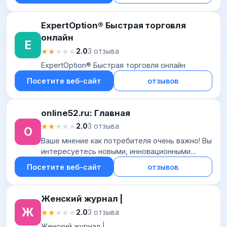
ExpertOption® Быстрая торговля
онлайн
E
★★★★★
★★★★★
2.0
3 отзыва
ExpertOption® Быстрая торговля онлайн
Посетите веб-сайт
отзывов
online52.ru: Главная
★★★★★
★★★★★
2.0
3 отзыва
O
Ваше мнение как потребителя очень важно! Вы
интересуетесь новыми, инновационными
продуктами, СМИ и рекламой? Мы, команда
Посетите веб-сайт
отзывов
института рыночных исследований Untiedt
Research,...
Женский журнал |
Ж
★★★★★
★★★★★
2.0
3 отзыва
Женский журнал |