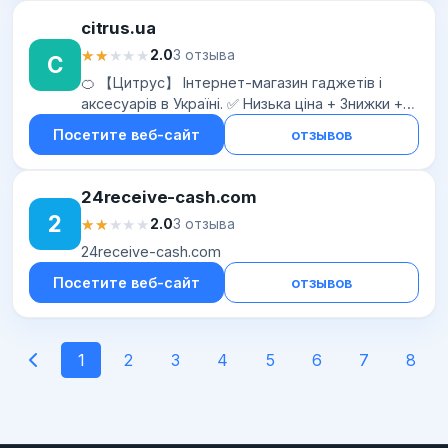
citrus.ua
★★★★★
★★★★★
2.0
3 отзыва
C
🍊 【Цитрус】 Інтернет-магазин гаджетів і
аксесуарів в Україні. ✅ Низька ціна + Знижки +
Акції. ► Характеристики, відгуки та огляди 👉
Посетите веб-сайт
отзывов
【Цитрус】 Магазин цифрової технік...
24receive-cash.com
2
★★★★★
★★★★★
2.0
3 отзыва
24receive-cash.com
Посетите веб-сайт
отзывов
1
2
3
4
5
6
7
8