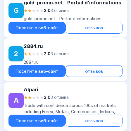
gold-promo.net - Portail d'informations
G
★★★★★
★★★★★
2.0
3 отзыва
gold-promo.net - Portail d'informations
Посетите веб-сайт
отзывов
2884.ru
2
★★★★★
★★★★★
2.0
3 отзыва
2884.ru
Посетите веб-сайт
отзывов
Alpari
★★★★★
★★★★★
2.0
3 отзыва
A
Trade with confidence across 100s of markets
including Forex, Metals, Commodities, Indices,
Crypto, & Stocks. Secure platform, spreads from
Посетите веб-сайт
отзывов
zero, and 24/5 support.