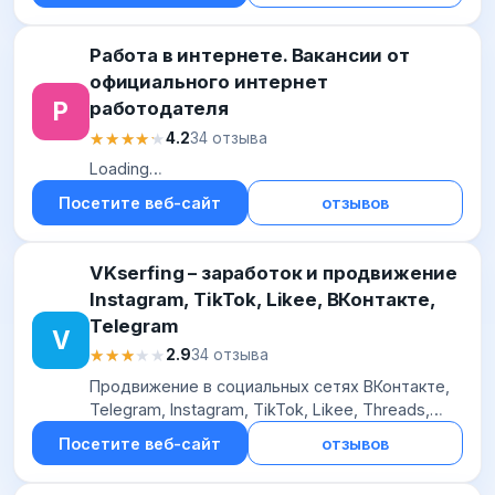
Обучение SEO-про...
Работа в интернете. Вакансии от
официального интернет
Р
работодателя
★★★★★
★★★★★
4.2
34 отзыва
Loading…
Посетите веб-сайт
отзывов
VKserfing – заработок и продвижение
Instagram, TikTok, Likee, ВКонтакте,
Telegram
V
★★★★★
★★★★★
2.9
34 отзыва
Продвижение в социальных сетях ВКонтакте,
Telegram, Instagram, TikTok, Likee, Threads,
Pinterest. Заработок на заданиях с помощью
Посетите веб-сайт
отзывов
личных страниц соцсетей. Подписчики, лай...