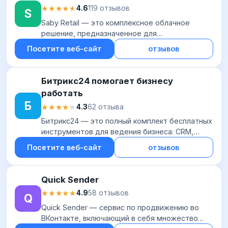
★★★★★
★★★★★
4.6
119 отзывов
S
Saby Retail — это комплексное облачное
решение, предназначенное для
автоматизации бизнес-процессов в розничной
Посетите веб-сайт
отзывов
торговле, включая онлайн-формат. Платформа
содержит систему...
Битрикс24 помогает бизнесу
работать
Б
★★★★★
★★★★★
4.3
62 отзыва
Битрикс24 — это полный комплект бесплатных
инструментов для ведения бизнеса: CRM,
конструктор сайтов и интернет-магазинов,
Посетите веб-сайт
отзывов
система управления проектами, контакт-
центр и е...
Quick Sender
★★★★★
★★★★★
4.9
58 отзывов
Q
Quick Sender — сервис по продвижению во
ВКонтакте, включающий в себя множество