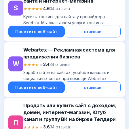
сайта и интернет-магазина
S
★★★★★
★★★★★
4.6
34 отзыва
Купить хостинг для сайта у провайдера
Sweb.ru. Мы оказываем услуги хостинга:
аренда VDS/VPS, выделенные серверы,
Посетите веб-сайт
отзывов
конструктор сайтов, почта для домена.
Выбирайте надежный...
Webartex — Рекламная система для
продвижения бизнеса
W
★★★★★
★★★★★
3.4
34 отзыва
Заработайте на сайтах, youtube каналах и
социальных сетях при помощи Webartex
Посетите веб-сайт
отзывов
Продать или купить сайт с доходом,
домен, интернет-магазин, Ютуб
канал и группу ВК на бирже Телдери
П
★★★★★
★★★★★
3.6
34 отзыва