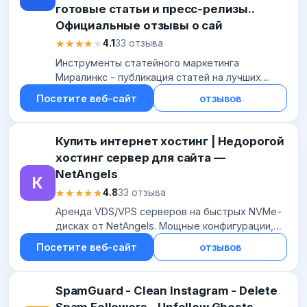
готовые статьи и пресс-релизы..
Официальные отзывы о сай
★★★★★
★★★★★
4.1
33 отзыва
Инструменты статейного маркетинга
Миралинкс - публикация статей на лучших
сайтах Рунета навсегда! Управление
Посетите веб-сайт
отзывов
репутацией в поисковых системах,
размещение статей на сайтах...
Купить интернет хостинг | Недорогой
хостинг сервер для сайта —
NetAngels
К
★★★★★
★★★★★
4.8
33 отзыва
Аренда VDS/VPS серверов на быстрых NVMe-
дисках от NetAngels. Мощные конфигурации,
защита от DDoS-атак, хостинг и регистрация
Посетите веб-сайт
отзывов
доменов. Поддержка 24/7.
SpamGuard - Clean Instagram - Delete
Spam Followers - Unfollow Ghosts