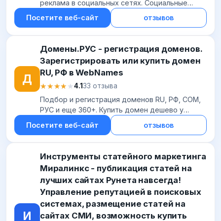
реклама в социальных сетях. Социальные
сигналы и SMM. Продвижение приложений.
Посетите веб-сайт
отзывов
Домены.РУС - регистрация доменов.
Зарегистрировать или купить домен
RU, РФ в WebNames
Д
★★★★★
★★★★★
4.1
33 отзыва
Подбор и регистрация доменов RU, РФ, COM,
РУС и еще 360+. Купить домен дешево у
аккредитованного регистратора. Лучший
Посетите веб-сайт
отзывов
хостинг для сайта от 144 руб.
Инструменты статейного маркетинга
Миралинкс - публикация статей на
лучших сайтах Рунета навсегда!
Управление репутацией в поисковых
системах, размещение статей на
И
сайтах СМИ, возможность купить