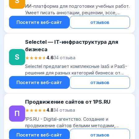
S
ИИ-платформа для подготовки учебных работ.
Умеет писать аннотации, рецензии, эссе,
курсовые, отчеты по практике, ВКР и т.д.
Посетите веб-сайт
отзывов
Наряду со стандартными инструментами есть
гене...
Selectel — IT-инфраструктура для
бизнеса
S
★★★★★
★★★★★
4.6
34 отзыва
Selectel предлагает комплексные IaaS и PaaS-
решения для разных категорий бизнеса: от
индивидуальных предпринимателей до
Посетите веб-сайт
отзывов
крупных корпораций. Аренда IT-
инфраструктуры в дат...
Продвижение сайтов от 1PS.RU
★★★★★
★★★★★
4.8
34 отзыва
П
1PS.RU - Digital-агентство. Создание и
продвижение сайтов белыми методами,
управление репутацией (SERM), контекстная
Посетите веб-сайт
отзывов
реклама, маркетинг в соцсетях (SMM).