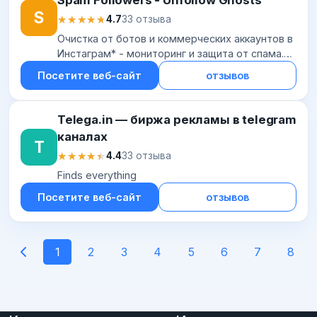
S
★★★★★
★★★★★
4.7
33 отзыва
Очистка от ботов и коммерческих аккаунтов в
Инстаграм* - мониторинг и защита от спама.
Отписка от невзаимных и неактивных
Посетите веб-сайт
отзывов
Инстаграм* аккаунтов
Telega.in — биржа рекламы в telegram
каналах
T
★★★★★
★★★★★
4.4
33 отзыва
Finds everything
Посетите веб-сайт
отзывов
1
2
3
4
5
6
7
8