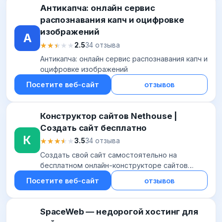
Антикапча: онлайн сервис
распознавания капч и оцифровке
изображений
А
★★★★★
★★★★★
2.5
34 отзыва
Антикапча: онлайн сервис распознавания капч и
оцифровке изображений
Посетите веб-сайт
отзывов
Конструктор сайтов Nethouse |
Создать сайт бесплатно
К
★★★★★
★★★★★
3.5
34 отзыва
Создать свой сайт самостоятельно на
бесплатном онлайн-конструкторе сайтов
Nethouse. Откройте новые возможности для
Посетите веб-сайт
отзывов
бизнеса - регистрируйся!
SpaceWeb — недорогой хостинг для