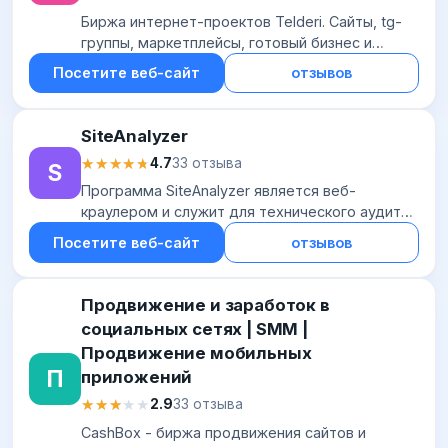
Биржа интернет-проектов Telderi. Сайты, tg-
группы, маркетплейсы, готовый бизнес и
другие интернет-проекты. Гарант безопасной
Посетите веб-сайт
отзывов
сделки. Опыт 10+ лет. Помощь на всех этапах.
SiteAnalyzer
★★★★★
★★★★★
4.7
33 отзыва
S
Программа SiteAnalyzer является веб-
краулером и служит для технического аудита
сайта. Просканировав весь ваш сайт и получив
Посетите веб-сайт
отзывов
полную информацию по каждой его странице,
прог...
Продвижение и заработок в
социальных сетях | SММ |
Продвижение мобильных
П
приложений
★★★★★
★★★★★
2.9
33 отзыва
CashBox - биржа продвижения сайтов и