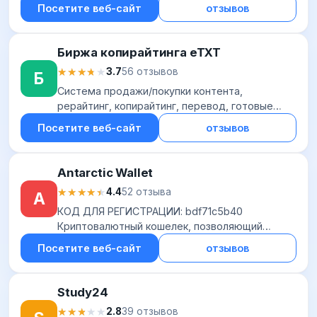
эффективных инструментов. Вам необходимо
Посетите веб-сайт
отзывов
лишь однажды приобрести лицензию и вы
сможете поль...
Биржа копирайтинга eTXT
★★★★★
★★★★★
3.7
56 отзывов
Б
Система продажи/покупки контента,
рерайтинг, копирайтинг, перевод, готовые
статьи
Посетите веб-сайт
отзывов
Antarctic Wallet
★★★★★
★★★★★
4.4
52 отзыва
A
КОД ДЛЯ РЕГИСТРАЦИИ: bdf71c5b40
Криптовалютный кошелек, позволяющий
хранить крипту в своем телефоне и
Посетите веб-сайт
отзывов
оплачивать с ее помощью покупки в
магазинах, кафе и т.д. Работает в...
Study24
★★★★★
★★★★★
2.8
39 отзывов