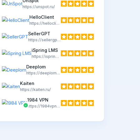
UnSpot
https://unspot.ru/
HelloClient
https://helloclient.by/
SellerGPT
https://sellergpt.ru/
iSpring LMS
https://ispring.ru/
Deeplom
https://deeplom.ru/
Kaiten
https://kaiten.ru/
1984 VPN
https://1984vpn.com