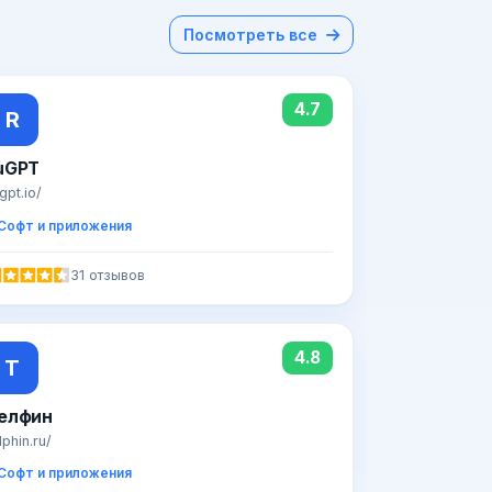
Посмотреть все
4.7
R
uGPT
gpt.io/
Софт и приложения
31 отзывов
4.8
Т
елфин
lphin.ru/
Софт и приложения