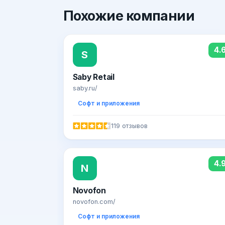
Похожие
компании
4.
S
Saby Retail
saby.ru/
Софт и приложения
119 отзывов
4.
N
Novofon
novofon.com/
Софт и приложения