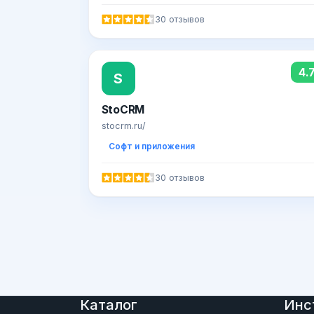
30 отзывов
4.
S
StoCRM
stocrm.ru/
Софт и приложения
30 отзывов
Каталог
Инс