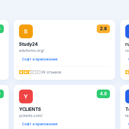
6
2.8
S
Study24
r
eduforms.org/
ru
Софт и приложения
39 отзывов
9
4.8
Y
YCLIENTS
Т
yclients.com/
te
Софт и приложения