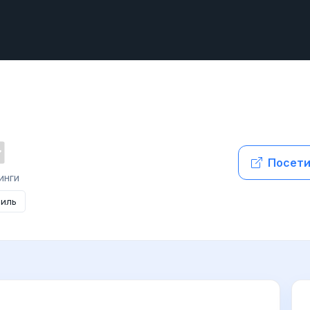
Посети
инги
филь