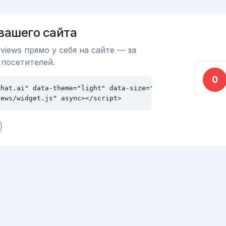
 вашего сайта
views прямо у себя на сайте — за
 посетителей.
hat.ai" data-theme="light" data-size="md"></div>

iews/widget.js" async></script>