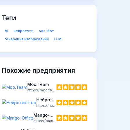
Теги
AI
нейросети
чат-бот
генерация изображений
LLM
Похожие предприятия
Moo.Team
https://moo.team/
Нейротекстер
https://neuro-texter.ru/
Mango-Office
https://mango-office.ru/